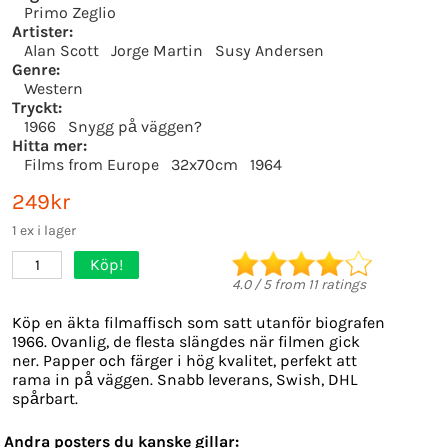
Primo Zeglio
Artister:
Alan Scott
Jorge Martin
Susy Andersen
Genre:
Western
Tryckt:
1966
Snygg på väggen?
Hitta mer:
Films from Europe
32x70cm
1964
249kr
1 ex i lager
Köp!
1
4.0
/
5
from
11
ratings
Köp en äkta filmaffisch som satt utanför biografen
1966. Ovanlig, de flesta slängdes när filmen gick
ner. Papper och färger i hög kvalitet, perfekt att
rama in på väggen. Snabb leverans, Swish, DHL
spårbart.
Andra posters du kanske gillar: