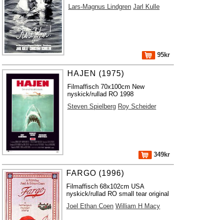
Lars-Magnus Lindgren
Jarl Kulle
95kr
HAJEN (1975)
Filmaffisch 70x100cm New
nyskick/rullad RO 1998
Steven Spielberg
Roy Scheider
349kr
FARGO (1996)
Filmaffisch 68x102cm USA
nyskick/rullad RO small tear original
Joel Ethan Coen
William H Macy