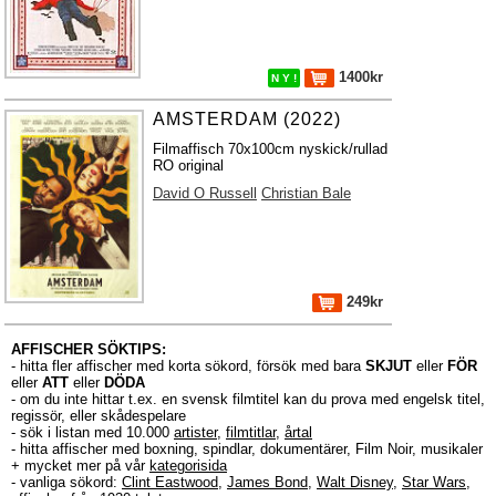
1400kr
N Y !
AMSTERDAM (2022)
Filmaffisch 70x100cm nyskick/rullad
RO original
David O Russell
Christian Bale
249kr
AFFISCHER SÖKTIPS:
- hitta fler affischer med korta sökord, försök med bara
SKJUT
eller
FÖR
eller
ATT
eller
DÖDA
- om du inte hittar t.ex. en svensk filmtitel kan du prova med engelsk titel,
regissör, eller skådespelare
- sök i listan med 10.000
artister
,
filmtitlar
,
årtal
- hitta affischer med boxning, spindlar, dokumentärer, Film Noir, musikaler
+ mycket mer på vår
kategorisida
- vanliga sökord:
Clint Eastwood
,
James Bond
,
Walt Disney
,
Star Wars
,