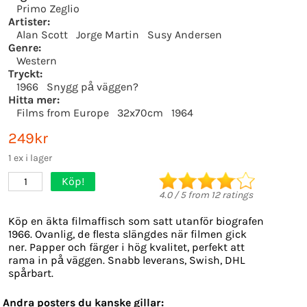
Primo Zeglio
Artister:
Alan Scott
Jorge Martin
Susy Andersen
Genre:
Western
Tryckt:
1966
Snygg på väggen?
Hitta mer:
Films from Europe
32x70cm
1964
249kr
1 ex i lager
Köp!
1
4.0
/
5
from
12
ratings
Köp en äkta filmaffisch som satt utanför biografen
1966. Ovanlig, de flesta slängdes när filmen gick
ner. Papper och färger i hög kvalitet, perfekt att
rama in på väggen. Snabb leverans, Swish, DHL
spårbart.
Andra posters du kanske gillar: