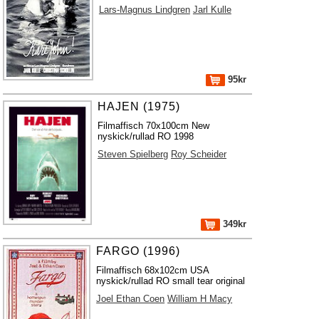
Lars-Magnus Lindgren
Jarl Kulle
95kr
HAJEN (1975)
Filmaffisch 70x100cm New
nyskick/rullad RO 1998
Steven Spielberg
Roy Scheider
349kr
FARGO (1996)
Filmaffisch 68x102cm USA
nyskick/rullad RO small tear original
Joel Ethan Coen
William H Macy