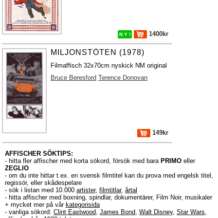
1400kr
N Y !
MILJONSTÖTEN (1978)
Filmaffisch 32x70cm nyskick NM original
Bruce Beresford
Terence Donovan
149kr
AFFISCHER SÖKTIPS:
- hitta fler affischer med korta sökord, försök med bara
PRIMO
eller
ZEGLIO
- om du inte hittar t.ex. en svensk filmtitel kan du prova med engelsk titel,
regissör, eller skådespelare
- sök i listan med 10.000
artister
,
filmtitlar
,
årtal
- hitta affischer med boxning, spindlar, dokumentärer, Film Noir, musikaler
+ mycket mer på vår
kategorisida
- vanliga sökord:
Clint Eastwood
,
James Bond
,
Walt Disney
,
Star Wars
,