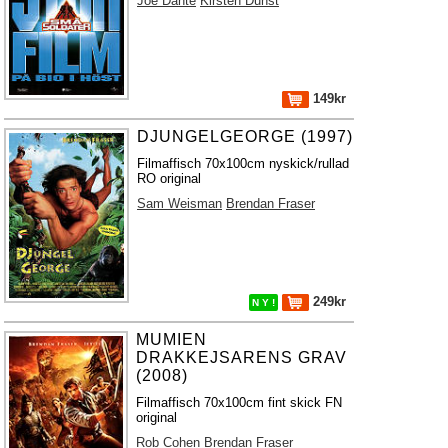
Joe Dante
Kirsten Dunst
149kr
DJUNGELGEORGE (1997)
Filmaffisch 70x100cm nyskick/rullad
RO original
Sam Weisman
Brendan Fraser
249kr
N Y !
MUMIEN
DRAKKEJSARENS GRAV
(2008)
Filmaffisch 70x100cm fint skick FN
original
Rob Cohen
Brendan Fraser