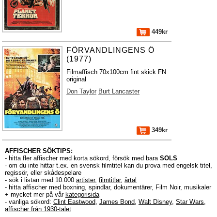
449kr
FÖRVANDLINGENS Ö
(1977)
Filmaffisch 70x100cm fint skick FN
original
Don Taylor
Burt Lancaster
349kr
AFFISCHER SÖKTIPS:
- hitta fler affischer med korta sökord, försök med bara
SOLS
- om du inte hittar t.ex. en svensk filmtitel kan du prova med engelsk titel,
regissör, eller skådespelare
- sök i listan med 10.000
artister
,
filmtitlar
,
årtal
- hitta affischer med boxning, spindlar, dokumentärer, Film Noir, musikaler
+ mycket mer på vår
kategorisida
- vanliga sökord:
Clint Eastwood
,
James Bond
,
Walt Disney
,
Star Wars
,
affischer från 1930-talet