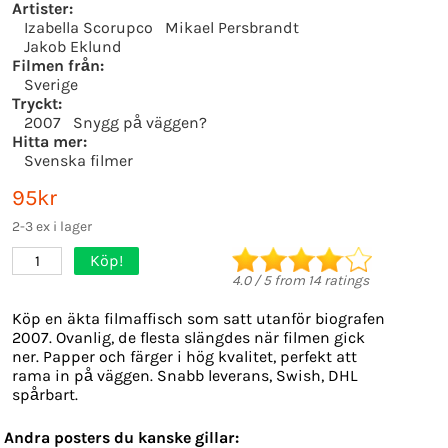
Artister:
Izabella Scorupco
Mikael Persbrandt
Jakob Eklund
Filmen från:
Sverige
Tryckt:
2007
Snygg på väggen?
Hitta mer:
Svenska filmer
95kr
2-3 ex i lager
Köp!
1
4.0
/
5
from
14
ratings
Köp en äkta filmaffisch som satt utanför biografen
2007. Ovanlig, de flesta slängdes när filmen gick
ner. Papper och färger i hög kvalitet, perfekt att
rama in på väggen. Snabb leverans, Swish, DHL
spårbart.
Andra posters du kanske gillar: