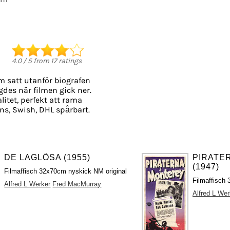
4.0
/
5
from
17
ratings
m satt utanför biografen
ngdes när filmen gick ner.
litet, perfekt att rama
ns, Swish, DHL spårbart.
DE LAGLÖSA (1955)
PIRATE
(1947)
Filmaffisch 32x70cm nyskick NM original
Filmaffisch 
Alfred L Werker
Fred MacMurray
Alfred L Wer