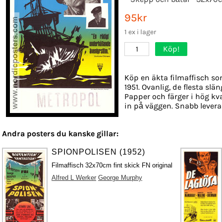
95kr
1 ex i lager
Köp!
1
Köp en äkta filmaffisch so
1951. Ovanlig, de flesta slä
Papper och färger i hög kva
in på väggen. Snabb levera
Andra posters du kanske gillar:
SPIONPOLISEN (1952)
Filmaffisch 32x70cm fint skick FN original
Alfred L Werker
George Murphy