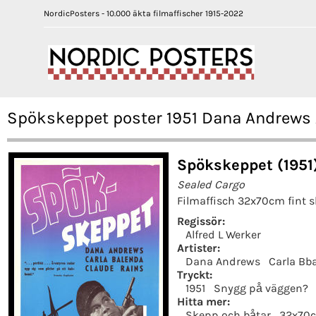
NordicPosters - 10.000 äkta filmaffischer 1915-2022
Spökskeppet poster 1951 Dana Andrews 
Spökskeppet (1951
Sealed Cargo
Filmaffisch 32x70cm fint s
Regissör:
Alfred L Werker
Artister:
Dana Andrews
Carla Bb
Tryckt:
1951
Snygg på väggen?
Hitta mer:
Skepp och båtar
32x70