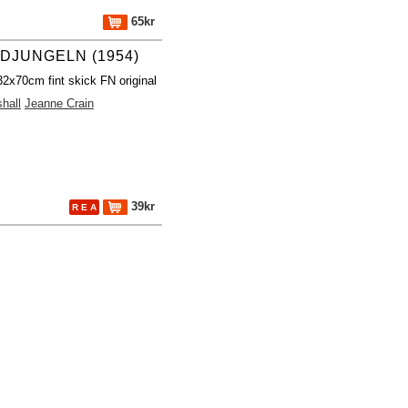
65kr
 DJUNGELN (1954)
32x70cm fint skick FN original
hall
Jeanne Crain
39kr
R E A