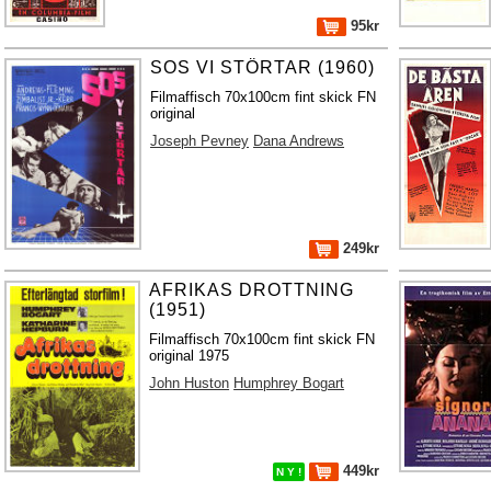
95kr
SOS VI STÖRTAR (1960)
Filmaffisch 70x100cm fint skick FN
original
Joseph Pevney
Dana Andrews
249kr
AFRIKAS DROTTNING
(1951)
Filmaffisch 70x100cm fint skick FN
original 1975
John Huston
Humphrey Bogart
449kr
N Y !