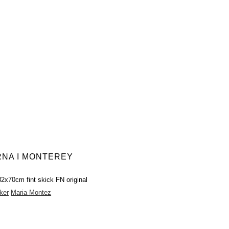
RNA I MONTEREY
32x70cm fint skick FN original
ker
Maria Montez