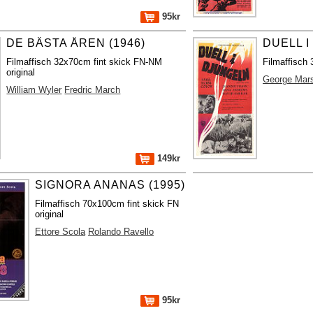
95kr
DE BÄSTA ÅREN (1946)
DUELL I
Filmaffisch 32x70cm fint skick FN-NM
Filmaffisch 
original
George Mars
William Wyler
Fredric March
149kr
SIGNORA ANANAS (1995)
Filmaffisch 70x100cm fint skick FN
original
Ettore Scola
Rolando Ravello
95kr