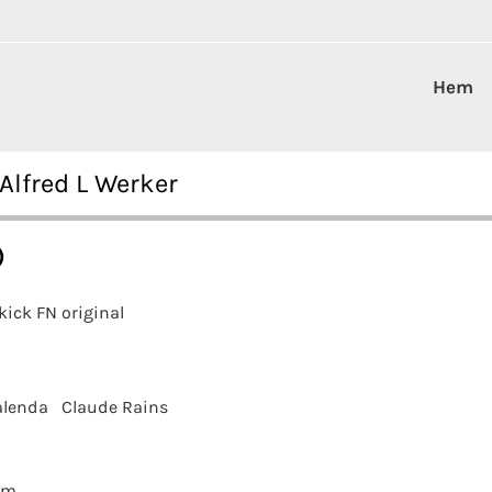
Hem
Alfred L Werker
)
kick FN original
alenda
Claude Rains
cm