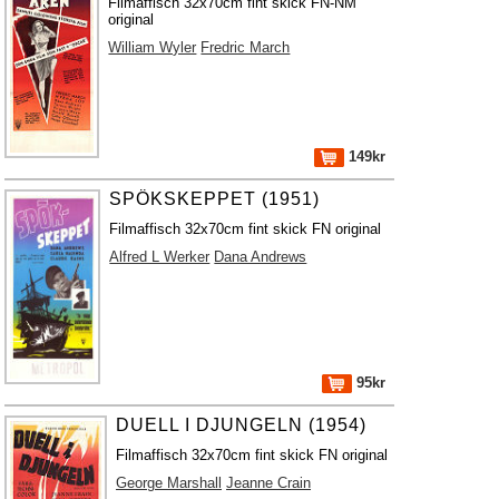
Filmaffisch 32x70cm fint skick FN-NM
original
William Wyler
Fredric March
149kr
SPÖKSKEPPET (1951)
Filmaffisch 32x70cm fint skick FN original
Alfred L Werker
Dana Andrews
95kr
DUELL I DJUNGELN (1954)
Filmaffisch 32x70cm fint skick FN original
George Marshall
Jeanne Crain