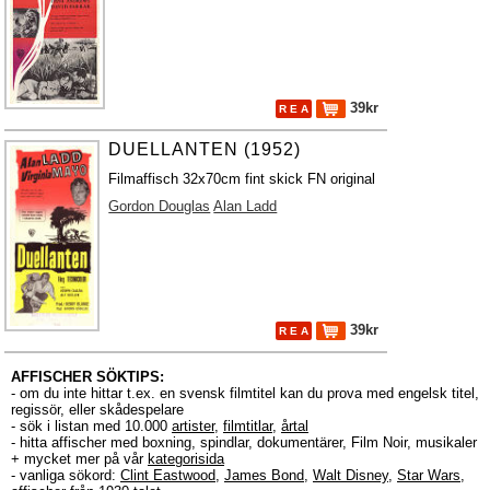
39kr
R E A
DUELLANTEN (1952)
Filmaffisch 32x70cm fint skick FN original
Gordon Douglas
Alan Ladd
39kr
R E A
AFFISCHER SÖKTIPS:
- om du inte hittar t.ex. en svensk filmtitel kan du prova med engelsk titel,
regissör, eller skådespelare
- sök i listan med 10.000
artister
,
filmtitlar
,
årtal
- hitta affischer med boxning, spindlar, dokumentärer, Film Noir, musikaler
+ mycket mer på vår
kategorisida
- vanliga sökord:
Clint Eastwood
,
James Bond
,
Walt Disney
,
Star Wars
,