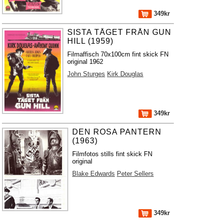
349kr
SISTA TÅGET FRÅN GUN
HILL (1959)
Filmaffisch 70x100cm fint skick FN
original 1962
John Sturges
Kirk Douglas
349kr
DEN ROSA PANTERN
(1963)
Filmfotos stills fint skick FN
original
Blake Edwards
Peter Sellers
349kr