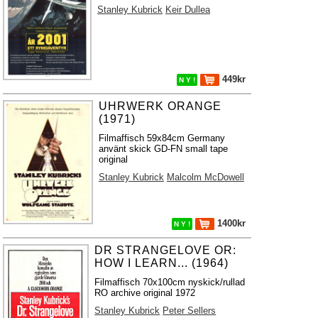
Stanley Kubrick
Keir Dullea
449kr
N Y !
UHRWERK ORANGE
(1971)
Filmaffisch 59x84cm Germany
använt skick GD-FN small tape
original
Stanley Kubrick
Malcolm McDowell
1400kr
N Y !
DR STRANGELOVE OR:
HOW I LEARN... (1964)
Filmaffisch 70x100cm nyskick/rullad
RO archive original 1972
Stanley Kubrick
Peter Sellers