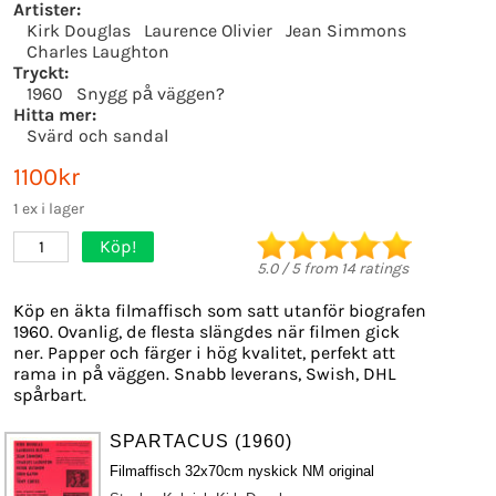
Artister:
Kirk Douglas
Laurence Olivier
Jean Simmons
Charles Laughton
Tryckt:
1960
Snygg på väggen?
Hitta mer:
Svärd och sandal
1100kr
1 ex i lager
Köp!
1
5.0
/
5
from
14
ratings
Köp en äkta filmaffisch som satt utanför biografen
1960. Ovanlig, de flesta slängdes när filmen gick
ner. Papper och färger i hög kvalitet, perfekt att
rama in på väggen. Snabb leverans, Swish, DHL
spårbart.
SPARTACUS (1960)
Filmaffisch 32x70cm nyskick NM original