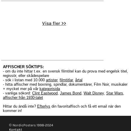
Visa fler >>
AFFISCHER SÖKTIPS:
- om du inte hittar t.ex. en svensk filmtitel kan du prova med engelsk titel,
regissör, eller skådespelare
- sök i listan med 10.000
artister
,
filmtitlar
,
årtal
- hitta affischer med boxning, spindlar, dokumentärer, Film Noir, musikaler
+ mycket mer på vår
kategorisida
- vanliga sökord:
Clint Eastwood
,
James Bond
,
Walt Disney
,
Star Wars
,
affischer från 1930-talet
Hittar du ändå inte?
Efterlys
din favoritaffisch och få ett email när den
kommer in!
© NordicPosters 1998-2024
Kontakt