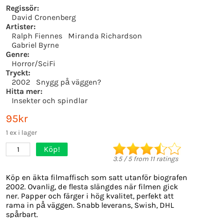
Regissör:
David Cronenberg
Artister:
Ralph Fiennes
Miranda Richardson
Gabriel Byrne
Genre:
Horror/SciFi
Tryckt:
2002
Snygg på väggen?
Hitta mer:
Insekter och spindlar
95kr
1 ex i lager
Köp!
1
3.5
/
5
from
11
ratings
Köp en äkta filmaffisch som satt utanför biografen
2002. Ovanlig, de flesta slängdes när filmen gick
ner. Papper och färger i hög kvalitet, perfekt att
rama in på väggen. Snabb leverans, Swish, DHL
spårbart.