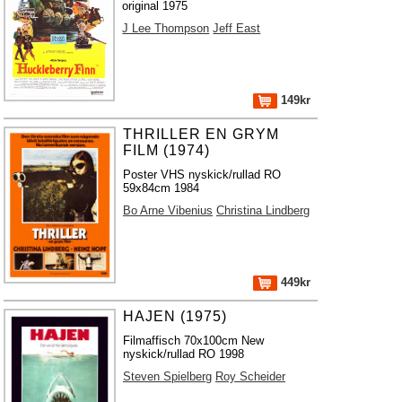
original 1975
J Lee Thompson
Jeff East
149kr
THRILLER EN GRYM
FILM (1974)
Poster VHS nyskick/rullad RO
59x84cm 1984
Bo Arne Vibenius
Christina Lindberg
449kr
HAJEN (1975)
Filmaffisch 70x100cm New
nyskick/rullad RO 1998
Steven Spielberg
Roy Scheider