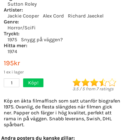
Sutton Roley
Artister:
Jackie Cooper
Alex Cord
Richard Jaeckel
Genre:
Horror/SciFi
Tryckt:
1975
Snygg på väggen?
Hitta mer:
1974
195kr
1 ex i lager
Köp!
1
3.5
/
5
from
7
ratings
Köp en äkta filmaffisch som satt utanför biografen
1975. Ovanlig, de flesta slängdes när filmen gick
ner. Papper och färger i hög kvalitet, perfekt att
rama in på väggen. Snabb leverans, Swish, DHL
spårbart.
Andra posters du kanske gillar: