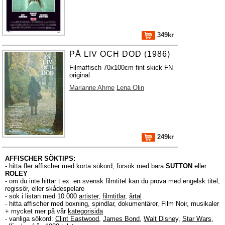
349kr
PÅ LIV OCH DÖD (1986)
Filmaffisch 70x100cm fint skick FN
original
Marianne Ahrne
Lena Olin
249kr
AFFISCHER SÖKTIPS:
- hitta fler affischer med korta sökord, försök med bara
SUTTON
eller
ROLEY
- om du inte hittar t.ex. en svensk filmtitel kan du prova med engelsk titel,
regissör, eller skådespelare
- sök i listan med 10.000
artister
,
filmtitlar
,
årtal
- hitta affischer med boxning, spindlar, dokumentärer, Film Noir, musikaler
+ mycket mer på vår
kategorisida
- vanliga sökord:
Clint Eastwood
,
James Bond
,
Walt Disney
,
Star Wars
,