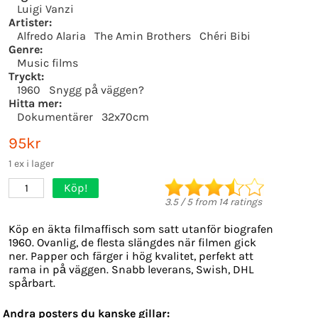
Luigi Vanzi
Artister:
Alfredo Alaria
The Amin Brothers
Chéri Bibi
Genre:
Music films
Tryckt:
1960
Snygg på väggen?
Hitta mer:
Dokumentärer
32x70cm
95kr
1 ex i lager
Köp!
1
3.5
/
5
from
14
ratings
Köp en äkta filmaffisch som satt utanför biografen
1960. Ovanlig, de flesta slängdes när filmen gick
ner. Papper och färger i hög kvalitet, perfekt att
rama in på väggen. Snabb leverans, Swish, DHL
spårbart.
Andra posters du kanske gillar: