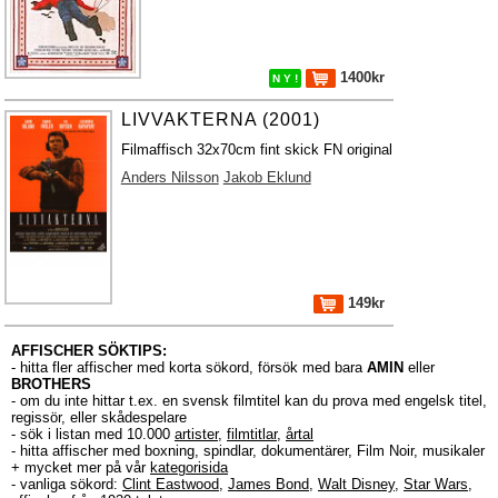
1400kr
N Y !
LIVVAKTERNA (2001)
Filmaffisch 32x70cm fint skick FN original
Anders Nilsson
Jakob Eklund
149kr
AFFISCHER SÖKTIPS:
- hitta fler affischer med korta sökord, försök med bara
AMIN
eller
BROTHERS
- om du inte hittar t.ex. en svensk filmtitel kan du prova med engelsk titel,
regissör, eller skådespelare
- sök i listan med 10.000
artister
,
filmtitlar
,
årtal
- hitta affischer med boxning, spindlar, dokumentärer, Film Noir, musikaler
+ mycket mer på vår
kategorisida
- vanliga sökord:
Clint Eastwood
,
James Bond
,
Walt Disney
,
Star Wars
,