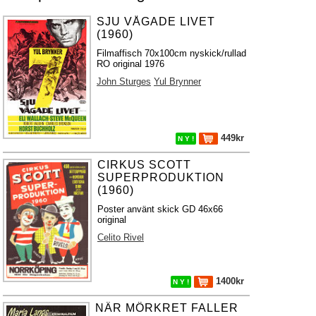
SJU VÅGADE LIVET
(1960)
Filmaffisch 70x100cm nyskick/rullad
RO original 1976
John Sturges
Yul Brynner
449kr
N Y !
CIRKUS SCOTT
SUPERPRODUKTION
(1960)
Poster använt skick GD 46x66
original
Celito Rivel
1400kr
N Y !
NÄR MÖRKRET FALLER