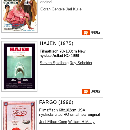
original
Göran Gentele
Jarl Kulle
449kr
HAJEN (1975)
Filmaffisch 70x100cm New
nyskick/rullad RO 1998
Steven Spielberg
Roy Scheider
349kr
FARGO (1996)
Filmaffisch 68x102cm USA
nyskick/rullad RO small tear original
Joel Ethan Coen
William H Macy