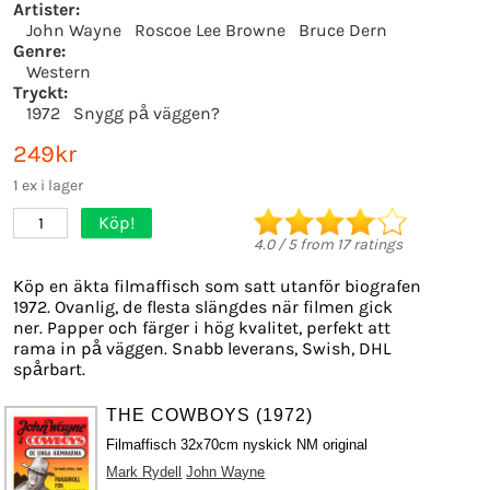
Artister:
John Wayne
Roscoe Lee Browne
Bruce Dern
Genre:
Western
Tryckt:
1972
Snygg på väggen?
249kr
1 ex i lager
Köp!
1
4.0
/
5
from
17
ratings
Köp en äkta filmaffisch som satt utanför biografen
1972. Ovanlig, de flesta slängdes när filmen gick
ner. Papper och färger i hög kvalitet, perfekt att
rama in på väggen. Snabb leverans, Swish, DHL
spårbart.
THE COWBOYS (1972)
Filmaffisch 32x70cm nyskick NM original
Mark Rydell
John Wayne