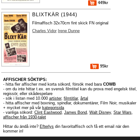
449kr
BLIXTKÄR (1944)
Filmaffisch 32x70cm fint skick FN original
Charles Vidor
Irene Dunne
95kr
AFFISCHER SÖKTIPS:
- hitta fler affischer med korta sökord, försök med bara
COWB
- om du inte hittar t.ex. en svensk filmtitel kan du prova med engelsk titel,
regissör, eller skådespelare
- sök i listan med 10.000
artister
,
filmtitlar
,
årtal
- hitta affischer med boxning, spindlar, dokumentärer, Film Noir, musikaler
+ mycket mer på vår
kategorisida
- vanliga sökord:
Clint Eastwood
,
James Bond
,
Walt Disney
,
Star Wars
,
affischer från 1930-talet
Hittar du ändå inte?
Efterlys
din favoritaffisch och få ett email när den
kommer in!