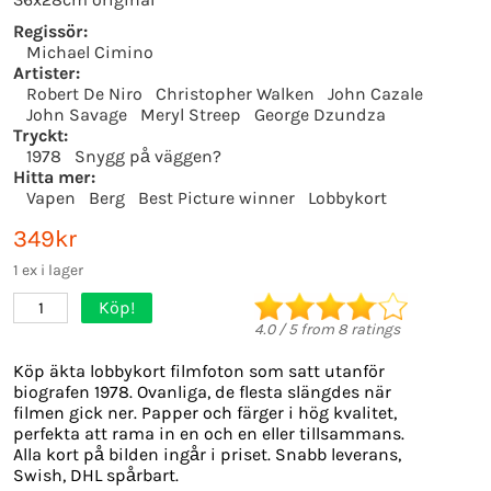
Regissör:
Michael Cimino
Artister:
Robert De Niro
Christopher Walken
John Cazale
John Savage
Meryl Streep
George Dzundza
Tryckt:
1978
Snygg på väggen?
Hitta mer:
Vapen
Berg
Best Picture winner
Lobbykort
349kr
1 ex i lager
Köp!
1
4.0
/
5
from
8
ratings
Köp äkta lobbykort filmfoton som satt utanför
biografen 1978. Ovanliga, de flesta slängdes när
filmen gick ner. Papper och färger i hög kvalitet,
perfekta att rama in en och en eller tillsammans.
Alla kort på bilden ingår i priset. Snabb leverans,
Swish, DHL spårbart.