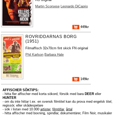
Martin Scorsese
Leonardo DiCaprio
449kr
ROVRIDDARNAS BORG
(1951)
Filmaffisch 32x70cm fint skick FN original
Phil Karlson
Barbara Hale
149kr
AFFISCHER SÖKTIPS:
- hitta fler affischer med korta sökord, försök med bara
DEER
eller
HUNTER
- om du inte hittar t.ex. en svensk filmtitel kan du prova med engelsk titel,
regissör, eller skådespelare
- sök i listan med 10.000
artister
,
filmtitlar
,
årtal
- hitta affischer med boxning, spindlar, dokumentärer, Film Noir, musikaler