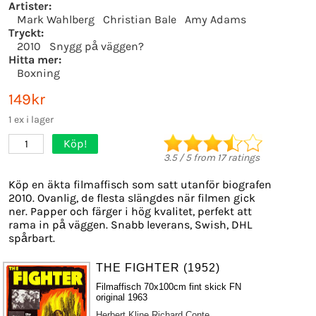
Artister:
Mark Wahlberg
Christian Bale
Amy Adams
Tryckt:
2010
Snygg på väggen?
Hitta mer:
Boxning
149kr
1 ex i lager
Köp!
1
3.5
/
5
from
17
ratings
Köp en äkta filmaffisch som satt utanför biografen
2010. Ovanlig, de flesta slängdes när filmen gick
ner. Papper och färger i hög kvalitet, perfekt att
rama in på väggen. Snabb leverans, Swish, DHL
spårbart.
THE FIGHTER (1952)
Filmaffisch 70x100cm fint skick FN
original 1963
Herbert Kline
Richard Conte