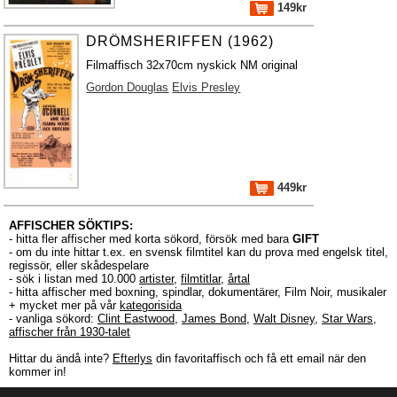
149kr
DRÖMSHERIFFEN (1962)
Filmaffisch 32x70cm nyskick NM original
Gordon Douglas
Elvis Presley
449kr
AFFISCHER SÖKTIPS:
- hitta fler affischer med korta sökord, försök med bara
GIFT
- om du inte hittar t.ex. en svensk filmtitel kan du prova med engelsk titel,
regissör, eller skådespelare
- sök i listan med 10.000
artister
,
filmtitlar
,
årtal
- hitta affischer med boxning, spindlar, dokumentärer, Film Noir, musikaler
+ mycket mer på vår
kategorisida
- vanliga sökord:
Clint Eastwood
,
James Bond
,
Walt Disney
,
Star Wars
,
affischer från 1930-talet
Hittar du ändå inte?
Efterlys
din favoritaffisch och få ett email när den
kommer in!