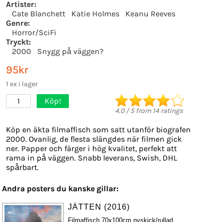
Artister:
Cate Blanchett
Katie Holmes
Keanu Reeves
Genre:
Horror/SciFi
Tryckt:
2000
Snygg på väggen?
95kr
1 ex i lager
Köp!
1
4.0
/
5
from
14
ratings
Köp en äkta filmaffisch som satt utanför biografen
2000. Ovanlig, de flesta slängdes när filmen gick
ner. Papper och färger i hög kvalitet, perfekt att
rama in på väggen. Snabb leverans, Swish, DHL
spårbart.
Andra posters du kanske gillar:
JÄTTEN (2016)
Filmaffisch 70x100cm nyskick/rullad