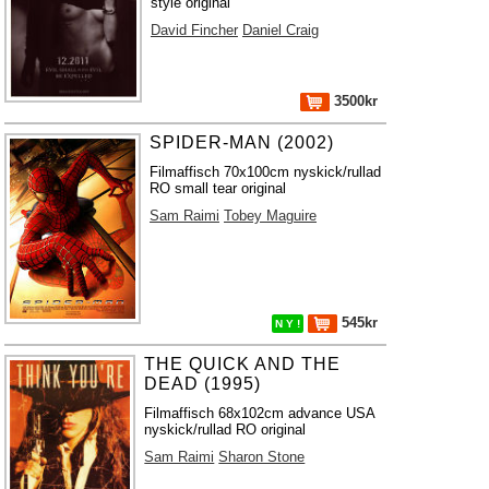
style original
David Fincher
Daniel Craig
3500kr
SPIDER-MAN (2002)
Filmaffisch 70x100cm nyskick/rullad
RO small tear original
Sam Raimi
Tobey Maguire
545kr
N Y !
THE QUICK AND THE
DEAD (1995)
Filmaffisch 68x102cm advance USA
nyskick/rullad RO original
Sam Raimi
Sharon Stone