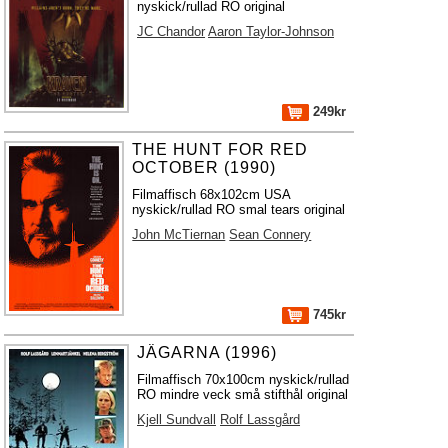
nyskick/rullad RO original
JC Chandor
Aaron Taylor-Johnson
249kr
THE HUNT FOR RED
OCTOBER (1990)
Filmaffisch 68x102cm USA
nyskick/rullad RO smal tears original
John McTiernan
Sean Connery
745kr
JÄGARNA (1996)
Filmaffisch 70x100cm nyskick/rullad
RO mindre veck små stifthål original
Kjell Sundvall
Rolf Lassgård