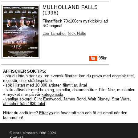
MULHOLLAND FALLS
(1996)
Filmaffisch 70x100cm nyskick/rullad
RO original
Lee Tamahori
Nick Nolte
95kr
AFFISCHER SÖKTIPS:
- om du inte hittar t.ex. en svensk filmtitel kan du prova med engelsk titel,
regissör, eller skådespelare
- sök i listan med 10.000
artister
,
filmtitlar
,
årtal
- hitta affischer med boxning, spindlar, dokumentärer, Film Noir, musikaler
+ mycket mer på vår
kategorisida
- vanliga sökord:
Clint Eastwood
,
James Bond
,
Walt Disney
,
Star Wars
,
affischer från 1930-talet
Hittar du ändå inte?
Efterlys
din favoritaffisch och få ett email när den
kommer in!
© NordicPosters 1998-2024
Kontakt