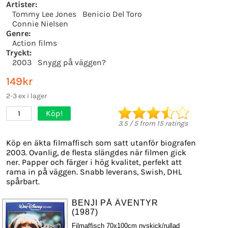
Artister:
Tommy Lee Jones
Benicio Del Toro
Connie Nielsen
Genre:
Action films
Tryckt:
2003
Snygg på väggen?
149kr
2-3 ex i lager
Köp!
1
3.5
/
5
from
15
ratings
Köp en äkta filmaffisch som satt utanför biografen
2003. Ovanlig, de flesta slängdes när filmen gick
ner. Papper och färger i hög kvalitet, perfekt att
rama in på väggen. Snabb leverans, Swish, DHL
spårbart.
BENJI PÅ ÄVENTYR
(1987)
Filmaffisch 70x100cm nyskick/rullad