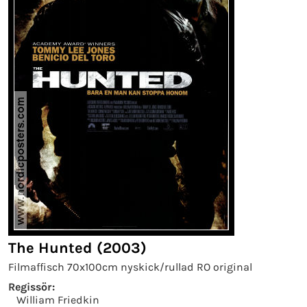
The Hunted (2003)
Filmaffisch 70x100cm nyskick/rullad RO original
Regissör:
William Friedkin