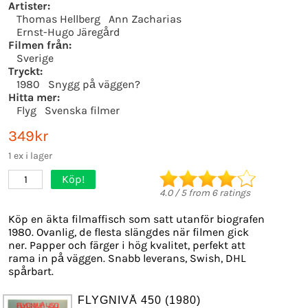
Artister:
Thomas Hellberg
Ann Zacharias
Ernst-Hugo Järegård
Filmen från:
Sverige
Tryckt:
1980
Snygg på väggen?
Hitta mer:
Flyg
Svenska filmer
349kr
1 ex i lager
Köp!
1
4.0
/
5
from
6
ratings
Köp en äkta filmaffisch som satt utanför biografen
1980. Ovanlig, de flesta slängdes när filmen gick
ner. Papper och färger i hög kvalitet, perfekt att
rama in på väggen. Snabb leverans, Swish, DHL
spårbart.
FLYGNIVÅ 450 (1980)