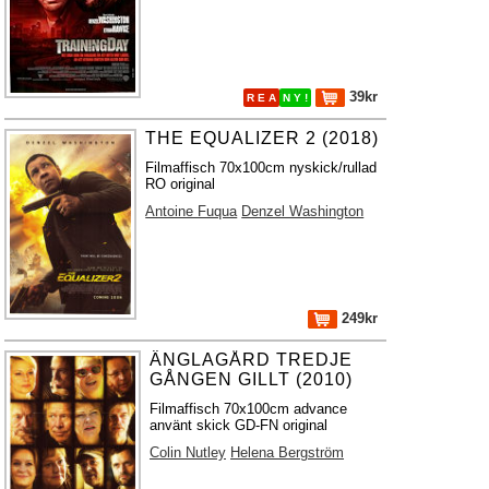
39kr
R E A
N Y !
THE EQUALIZER 2 (2018)
Filmaffisch 70x100cm nyskick/rullad
RO original
Antoine Fuqua
Denzel Washington
249kr
ÄNGLAGÅRD TREDJE
GÅNGEN GILLT (2010)
Filmaffisch 70x100cm advance
använt skick GD-FN original
Colin Nutley
Helena Bergström