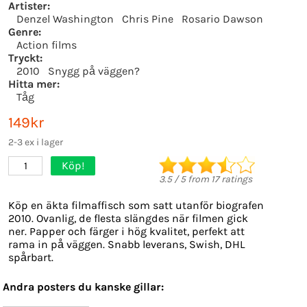
Artister:
Denzel Washington
Chris Pine
Rosario Dawson
Genre:
Action films
Tryckt:
2010
Snygg på väggen?
Hitta mer:
Tåg
149kr
2-3 ex i lager
Köp!
1
3.5
/
5
from
17
ratings
Köp en äkta filmaffisch som satt utanför biografen
2010. Ovanlig, de flesta slängdes när filmen gick
ner. Papper och färger i hög kvalitet, perfekt att
rama in på väggen. Snabb leverans, Swish, DHL
spårbart.
Andra posters du kanske gillar: