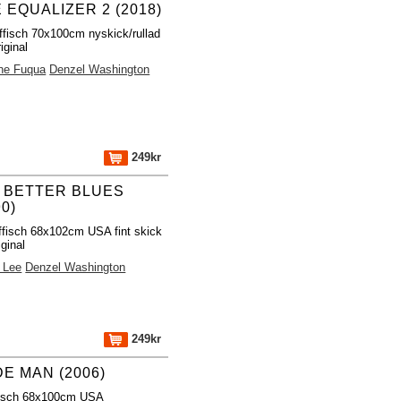
 EQUALIZER 2 (2018)
ffisch 70x100cm nyskick/rullad
iginal
ne Fuqua
Denzel Washington
249kr
 BETTER BLUES
90)
ffisch 68x102cm USA fint skick
iginal
 Lee
Denzel Washington
249kr
DE MAN (2006)
fisch 68x100cm USA