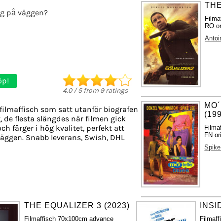
THE
g på väggen?
Filma
RO or
Antoi
öp!
4.0
/
5
from
9
ratings
MO´
filmaffisch som satt utanför biografen
(19
, de flesta slängdes när filmen gick
ch färger i hög kvalitet, perfekt att
Filma
FN or
äggen. Snabb leverans, Swish, DHL
Spike
THE EQUALIZER 3 (2023)
INSI
Filmaffisch 70x100cm advance
Filmaf