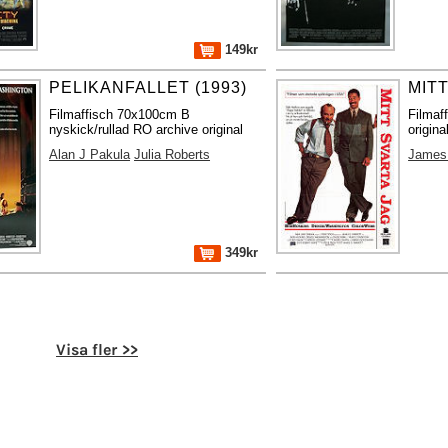
149kr
PELIKANFALLET (1993)
MITT
Filmaffisch 70x100cm B
Filmaf
nyskick/rullad RO archive original
origina
Alan J Pakula
Julia Roberts
James 
349kr
Visa fler >>