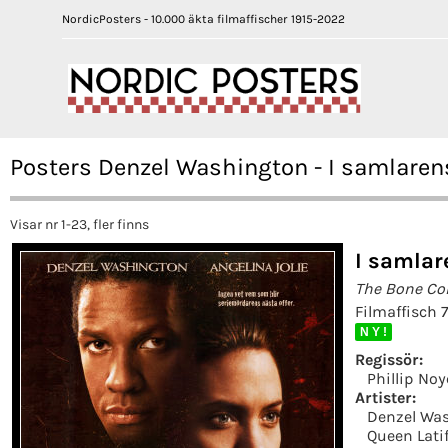
NordicPosters - 10.000 äkta filmaffischer 1915-2022
Posters Denzel Washington - I samlaren
Visar nr 1-23, fler finns
I samlar
The Bone Col
Filmaffisch 
N Y !
Regissör:
Phillip Noy
Artister:
Denzel Wa
Queen Lati