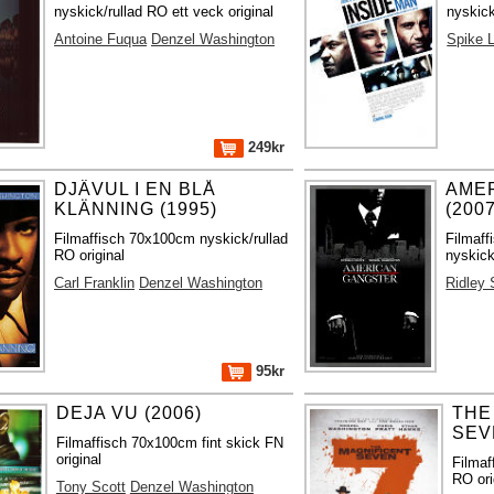
nyskick/rullad RO ett veck original
nyskick
Antoine Fuqua
Denzel Washington
Spike 
249kr
DJÄVUL I EN BLÅ
AME
KLÄNNING (1995)
(2007
Filmaffisch 70x100cm nyskick/rullad
Filmaf
RO original
nyskick
Carl Franklin
Denzel Washington
Ridley 
95kr
DEJA VU (2006)
THE
SEV
Filmaffisch 70x100cm fint skick FN
original
Filmaf
RO ori
Tony Scott
Denzel Washington