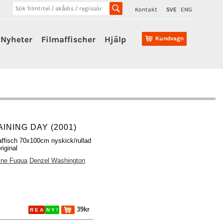
Kontakt
SVE
ENG
Nyheter
Filmaffischer
Hjälp
Kundvagn
INING DAY (2001)
affisch 70x100cm nyskick/rullad
riginal
ine Fuqua
Denzel Washington
39kr
R E A
N Y !