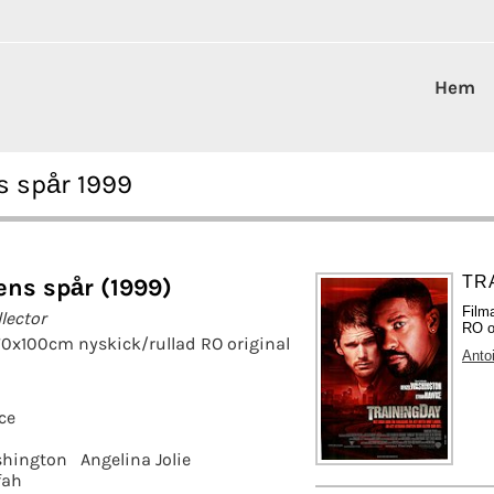
Hem
s spår 1999
TRA
ens spår (1999)
Film
lector
RO o
70x100cm nyskick/rullad RO original
Anto
ce
shington
Angelina Jolie
fah