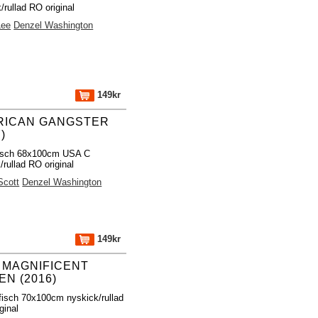
/rullad RO original
Lee
Denzel Washington
149kr
RICAN GANGSTER
)
fisch 68x100cm USA C
/rullad RO original
Scott
Denzel Washington
149kr
 MAGNIFICENT
EN (2016)
fisch 70x100cm nyskick/rullad
ginal