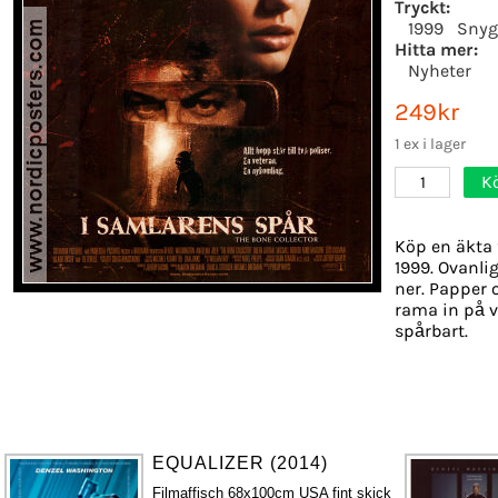
Tryckt:
1999
Snyg
Hitta mer:
Nyheter
249kr
1 ex i lager
K
1
Köp en äkta 
1999. Ovanlig
ner. Papper o
rama in på v
spårbart.
EQUALIZER (2014)
Filmaffisch 68x100cm USA fint skick