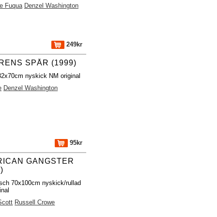
ne Fuqua
Denzel Washington
249kr
RENS SPÅR (1999)
 32x70cm nyskick NM original
e
Denzel Washington
95kr
RICAN GANGSTER
)
isch 70x100cm nyskick/rullad
inal
Scott
Russell Crowe