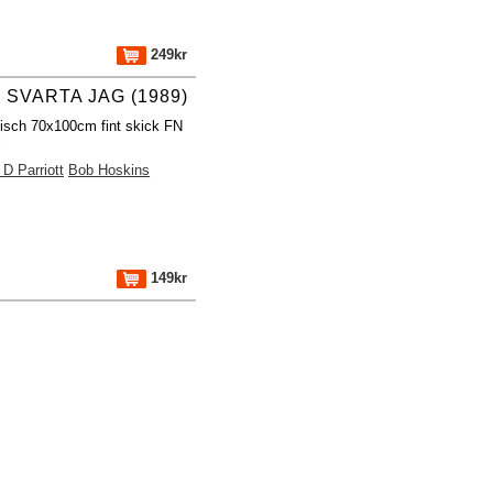
249kr
 SVARTA JAG (1989)
fisch 70x100cm fint skick FN
l
D Parriott
Bob Hoskins
149kr