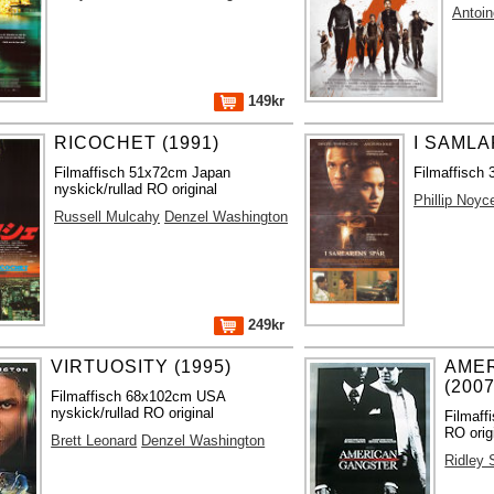
Antoi
149kr
RICOCHET (1991)
I SAMLA
Filmaffisch 51x72cm Japan
Filmaffisch
nyskick/rullad RO original
Phillip Noyc
Russell Mulcahy
Denzel Washington
249kr
VIRTUOSITY (1995)
AME
(2007
Filmaffisch 68x102cm USA
nyskick/rullad RO original
Filmaff
RO orig
Brett Leonard
Denzel Washington
Ridley 