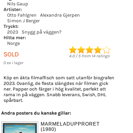
Nils Gaup
Artister:
Otto Fahlgren
Alexandra Gjerpen
Simon J Berger
Tryckt:
2023
Snygg på väggen?
Hitta mer:
Norge
SOLD
4.0
/
5
from
14
ratings
0 ex i lager
Köp en äkta filmaffisch som satt utanför biografen
2023. Ovanlig, de flesta slängdes när filmen gick
ner. Papper och färger i hög kvalitet, perfekt att
rama in på väggen. Snabb leverans, Swish, DHL
spårbart.
Andra posters du kanske gillar:
MARMELADUPPRORET
(1980)