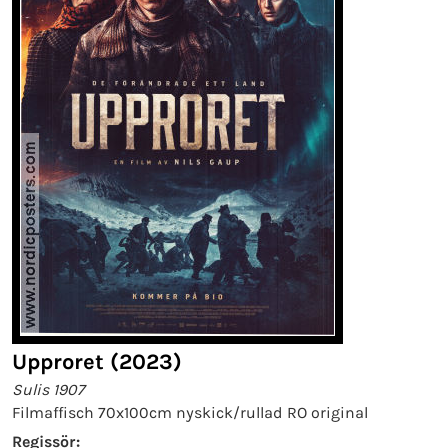
Upproret (2023)
Sulis 1907
Filmaffisch 70x100cm nyskick/rullad RO original
Regissör: