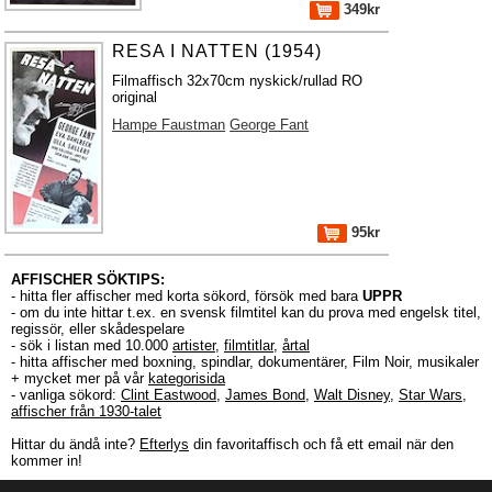
349kr
RESA I NATTEN (1954)
Filmaffisch 32x70cm nyskick/rullad RO
original
Hampe Faustman
George Fant
95kr
AFFISCHER SÖKTIPS:
- hitta fler affischer med korta sökord, försök med bara
UPPR
- om du inte hittar t.ex. en svensk filmtitel kan du prova med engelsk titel,
regissör, eller skådespelare
- sök i listan med 10.000
artister
,
filmtitlar
,
årtal
- hitta affischer med boxning, spindlar, dokumentärer, Film Noir, musikaler
+ mycket mer på vår
kategorisida
- vanliga sökord:
Clint Eastwood
,
James Bond
,
Walt Disney
,
Star Wars
,
affischer från 1930-talet
Hittar du ändå inte?
Efterlys
din favoritaffisch och få ett email när den
kommer in!