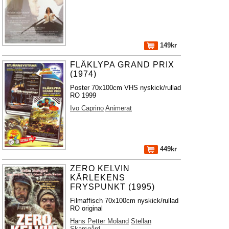
149kr
FLÅKLYPA GRAND PRIX
(1974)
Poster 70x100cm VHS nyskick/rullad
RO 1999
Ivo Caprino
Animerat
449kr
ZERO KELVIN
KÄRLEKENS
FRYSPUNKT (1995)
Filmaffisch 70x100cm nyskick/rullad
RO original
Hans Petter Moland
Stellan
Skarsgård