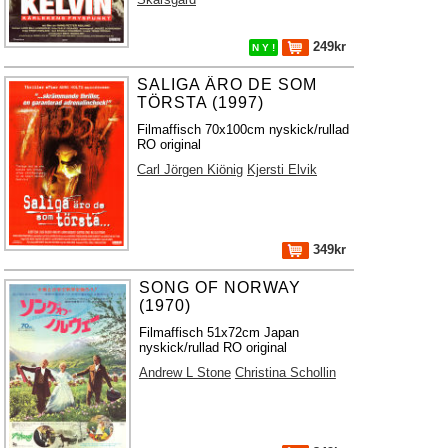
249kr
N Y !
SALIGA ÄRO DE SOM
TÖRSTA (1997)
Filmaffisch 70x100cm nyskick/rullad
RO original
Carl Jörgen Kiönig
Kjersti Elvik
349kr
SONG OF NORWAY
(1970)
Filmaffisch 51x72cm Japan
nyskick/rullad RO original
Andrew L Stone
Christina Schollin