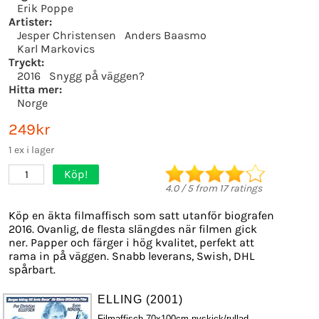
Erik Poppe
Artister:
Jesper Christensen
Anders Baasmo
Karl Markovics
Tryckt:
2016
Snygg på väggen?
Hitta mer:
Norge
249kr
1 ex i lager
Köp!
1
4.0
/
5
from
17
ratings
Köp en äkta filmaffisch som satt utanför biografen
2016. Ovanlig, de flesta slängdes när filmen gick
ner. Papper och färger i hög kvalitet, perfekt att
rama in på väggen. Snabb leverans, Swish, DHL
spårbart.
ELLING (2001)
Filmaffisch 70x100cm nyskick/rullad