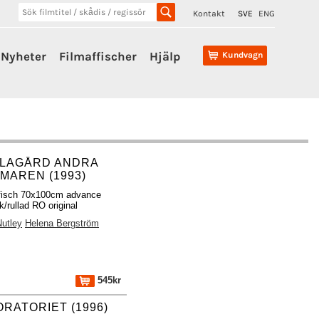
Kontakt
SVE
ENG
Nyheter
Filmaffischer
Hjälp
Kundvagn
LAGÅRD ANDRA
MAREN (1993)
fisch 70x100cm advance
k/rullad RO original
Nutley
Helena Bergström
545kr
ORATORIET (1996)