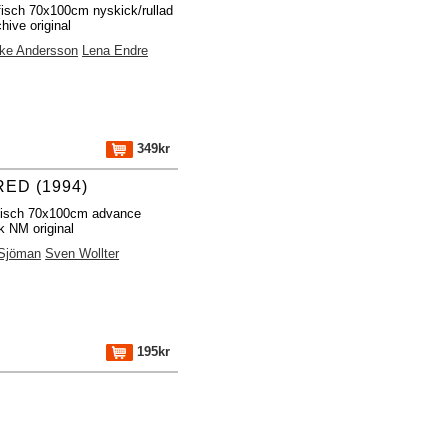
fisch 70x100cm nyskick/rullad
hive original
Åke Andersson
Lena Endre
349kr
ED (1994)
fisch 70x100cm advance
k NM original
 Sjöman
Sven Wollter
195kr