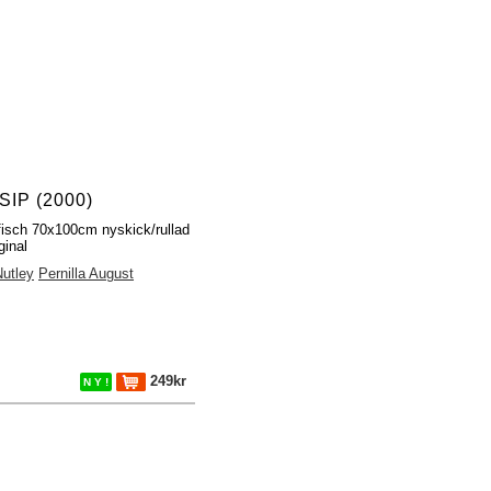
IP (2000)
fisch 70x100cm nyskick/rullad
ginal
Nutley
Pernilla August
249kr
N Y !