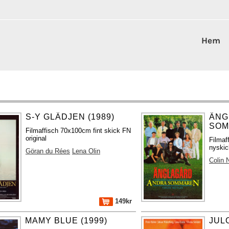
Hem
S-Y GLÄDJEN (1989)
ÄNG
SOM
Filmaffisch 70x100cm fint skick FN
original
Filmaf
nyskic
Göran du Rées
Lena Olin
Colin 
149kr
MAMY BLUE (1999)
JUL