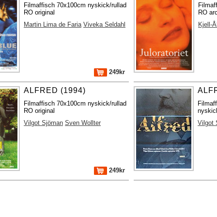
Filmaffisch 70x100cm nyskick/rullad
Filmaf
RO original
RO arc
Martin Lima de Faria
Viveka Seldahl
Kjell-
249kr
ALFRED (1994)
ALFR
Filmaffisch 70x100cm nyskick/rullad
Filmaf
RO original
nyskic
Vilgot Sjöman
Sven Wollter
Vilgot
249kr