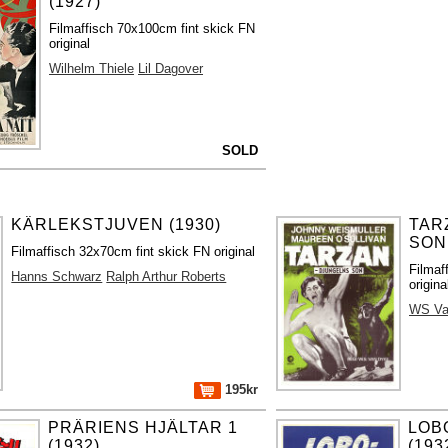
(1927)
Filmaffisch 70x100cm fint skick FN
original
Wilhelm Thiele
Lil Dagover
SOLD
KÄRLEKSTJUVEN (1930)
TAR
SON 
Filmaffisch 32x70cm fint skick FN original
Filmaf
Hanns Schwarz
Ralph Arthur Roberts
origin
WS Va
195kr
PRÄRIENS HJÄLTAR 1
LOB
(1932)
(193