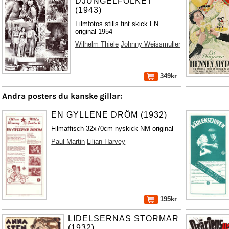
DJUNGELFOLKET
(1943)
Filmfotos stills fint skick FN
original 1954
Wilhelm Thiele
Johnny Weissmuller
349kr
Andra posters du kanske gillar:
EN GYLLENE DRÖM (1932)
Filmaffisch 32x70cm nyskick NM original
Paul Martin
Lilian Harvey
195kr
LIDELSERNAS STORMAR
(1932)