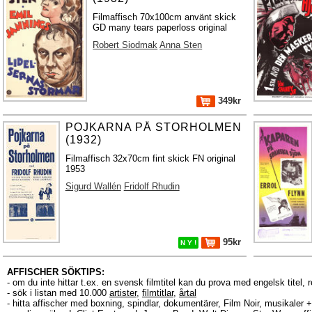
Filmaffisch 70x100cm använt skick
GD many tears paperloss original
Robert Siodmak
Anna Sten
349kr
POJKARNA PÅ STORHOLMEN
(1932)
Filmaffisch 32x70cm fint skick FN original
1953
Sigurd Wallén
Fridolf Rhudin
95kr
N Y !
AFFISCHER SÖKTIPS:
- om du inte hittar t.ex. en svensk filmtitel kan du prova med engelsk titel, 
- sök i listan med 10.000
artister
,
filmtitlar
,
årtal
- hitta affischer med boxning, spindlar, dokumentärer, Film Noir, musikale