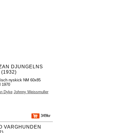
ZAN DJUNGELNS
(1932)
fisch nyskick NM 60x85
al 1970
n Dyke
Johnny Weissmuller
349kr
O VARGHUNDEN
2)