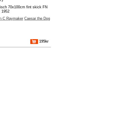
fisch 70x100cm fint skick FN
l 1952
n C Raymaker
Caesar the Dog
195kr