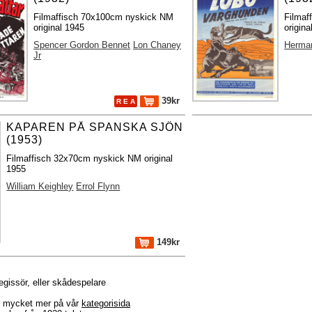
Filmaffisch 70x100cm nyskick NM
Filmaf
original 1945
origina
Spencer Gordon Bennet
Lon Chaney
Herma
Jr
39kr
R E A
KAPAREN PÅ SPANSKA SJÖN
(1953)
Filmaffisch 32x70cm nyskick NM original
1955
William Keighley
Errol Flynn
149kr
regissör, eller skådespelare
r + mycket mer på vår
kategorisida