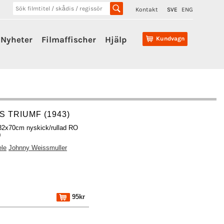
Kontakt
SVE
ENG
Nyheter
Filmaffischer
Hjälp
Kundvagn
 TRIUMF (1943)
 32x70cm nyskick/rullad RO
0
ele
Johnny Weissmuller
95kr