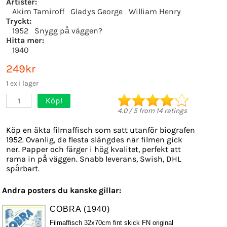
Artister:
Akim Tamiroff
Gladys George
William Henry
Tryckt:
1952
Snygg på väggen?
Hitta mer:
1940
249kr
1 ex i lager
Köp!
1
4.0
/
5
from
14
ratings
Köp en äkta filmaffisch som satt utanför biografen
1952. Ovanlig, de flesta slängdes när filmen gick
ner. Papper och färger i hög kvalitet, perfekt att
rama in på väggen. Snabb leverans, Swish, DHL
spårbart.
Andra posters du kanske gillar:
COBRA (1940)
Filmaffisch 32x70cm fint skick FN original