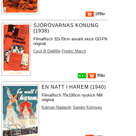
195kr
SJÖRÖVARNAS KONUNG
(1938)
Filmaffisch 32x70cm använt skick GD-FN
original
Cecil B DeMille
Fredric March
95kr
N Y !
EN NATT I HAREM (1940)
Filmaffisch 70x100cm nyskick NM
original
Kalman Nadasdy
Sandor Kömives