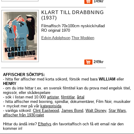
149kr
KLART TILL DRABBNING
(1937)
Filmaffisch 70x100cm nyskick/rullad
RO original 1970
Edvin Adolphson
Thor Modéen
249kr
AFFISCHER SÖKTIPS:
- hitta fler affischer med korta sökord, försök med bara
WILLIAM
eller
HENRY
- om du inte hittar t.ex. en svensk filmtitel kan du prova med engelsk titel,
regissör, eller skådespelare
- sök i listan med 10.000
artister
,
filmtitlar
,
årtal
- hitta affischer med boxning, spindlar, dokumentärer, Film Noir, musikaler
+ mycket mer på vår
kategorisida
- vanliga sökord:
Clint Eastwood
,
James Bond
,
Walt Disney
,
Star Wars
,
affischer från 1930-talet
Hittar du ändå inte?
Efterlys
din favoritaffisch och få ett email när den
kommer in!