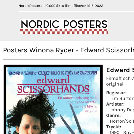
NordicPosters - 10.000 äkta filmaffischer 1915-2022
Posters Winona Ryder - Edward Scissor
Edward 
Filmaffisch 
original
Regissör:
Tim Burto
Artister:
Johnny De
Genre:
Horror/Sci
Tryckt:
1990
Snyg