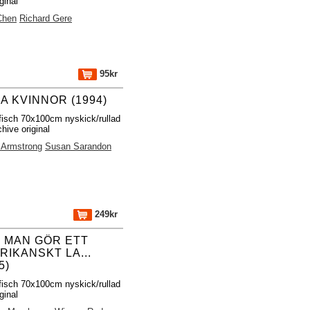
ginal
Chen
Richard Gere
95kr
A KVINNOR (1994)
fisch 70x100cm nyskick/rullad
hive original
n Armstrong
Susan Sarandon
249kr
 MAN GÖR ETT
RIKANSKT LA...
5)
fisch 70x100cm nyskick/rullad
ginal