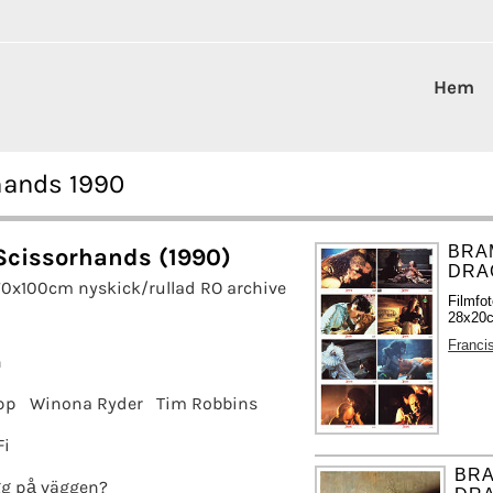
Hem
hands 1990
BRA
Scissorhands (1990)
DRAC
70x100cm nyskick/rullad RO archive
Filmfo
28x20c
Franci
n
pp
Winona Ryder
Tim Robbins
Fi
BRA
g på väggen?