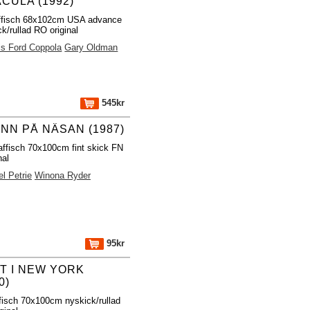
CULA (1992)
ffisch 68x102cm USA advance
k/rullad RO original
is Ford Coppola
Gary Oldman
545kr
INN PÅ NÄSAN (1987)
affisch 70x100cm fint skick FN
nal
el Petrie
Winona Ryder
95kr
T I NEW YORK
0)
fisch 70x100cm nyskick/rullad