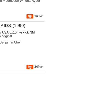
yn Moorhouse
Winona Ryder
149kr
AIDS (1990)
os USA 8x10 nyskick NM
original
 Benjamin
Cher
349kr