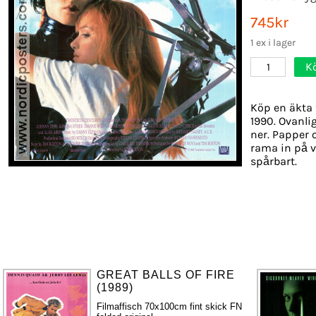
745kr
1 ex i lager
K
1
Köp en äkta 
1990. Ovanlig
ner. Papper o
rama in på v
spårbart.
GREAT BALLS OF FIRE
(1989)
Filmaffisch 70x100cm fint skick FN