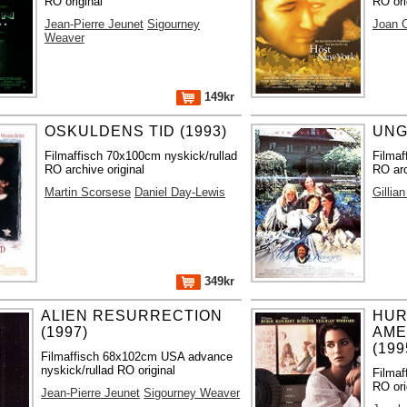
RO original
RO ori
Jean-Pierre Jeunet
Sigourney
Joan 
Weaver
149kr
OSKULDENS TID (1993)
UNG
Filmaffisch 70x100cm nyskick/rullad
Filmaf
RO archive original
RO arc
Martin Scorsese
Daniel Day-Lewis
Gillia
349kr
ALIEN RESURRECTION
HUR
(1997)
AME
(199
Filmaffisch 68x102cm USA advance
nyskick/rullad RO original
Filmaf
RO ori
Jean-Pierre Jeunet
Sigourney Weaver