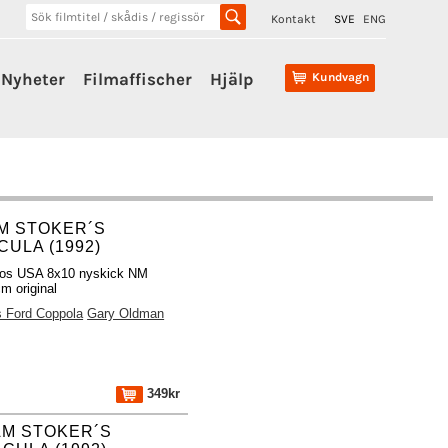
Kontakt
SVE
ENG
Nyheter
Filmaffischer
Hjälp
Kundvagn
M STOKER´S
ULA (1992)
tos USA 8x10 nyskick NM
m original
s Ford Coppola
Gary Oldman
349kr
M STOKER´S