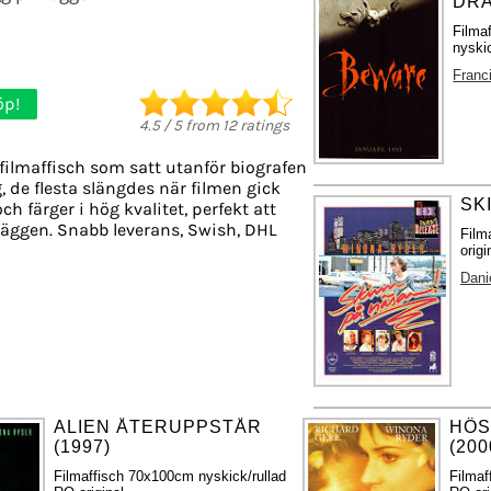
DRA
Filma
nyskic
Franc
öp!
4.5
/
5
from
12
ratings
filmaffisch som satt utanför biografen
, de flesta slängdes när filmen gick
SK
ch färger i hög kvalitet, perfekt att
äggen. Snabb leverans, Swish, DHL
Film
origi
Dani
ALIEN ÅTERUPPSTÅR
HÖS
(1997)
(200
Filmaffisch 70x100cm nyskick/rullad
Filmaf