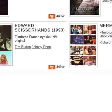
Jocel
449kr
EDWARD
MERM
SCISSORHANDS (1990)
Filmfot
28x20cm 
Filmfotos France nyskick NM
original
Richard
Tim Burton
Johnny Depp
349kr