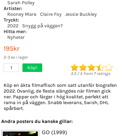
Sarah Polley
Artister:
Rooney Mara
Claire Foy
Jessie Buckley
Tryckt:
2022
Snygg på väggen?
Hitta mer:
Nyheter
195kr
2-3 ex i lager
Köp!
1
3.5
/
5
from
7
ratings
Köp en äkta filmaffisch som satt utanför biografen
2022. Ovanlig, de flesta slängdes när filmen gick
ner. Papper och färger i hög kvalitet, perfekt att
rama in på väggen. Snabb leverans, Swish, DHL
spårbart.
Andra posters du kanske gillar:
GO (1999)