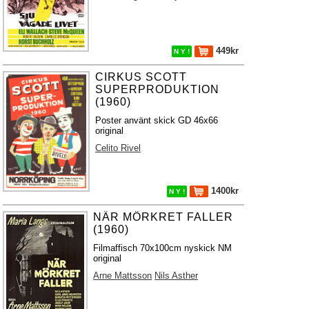
449kr
N Y !
CIRKUS SCOTT
SUPERPRODUKTION
(1960)
Poster använt skick GD 46x66
original
Celito Rivel
1400kr
N Y !
NÄR MÖRKRET FALLER
(1960)
Filmaffisch 70x100cm nyskick NM
original
Arne Mattsson
Nils Asther