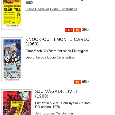
1960
Pierre Chevalier
Eddie Constantine
39kr
R E A
KNOCK-OUT I MONTE CARLO
(1960)
Filmaffisch 32x70cm fint skick FN original
Georg Jacoby
Eddie Constantine
95kr
SJU VÅGADE LIVET
(1960)
Filmaffisch 70x100cm nyskick/rullad
RO original 1976
John Sturges
Yul Brynner