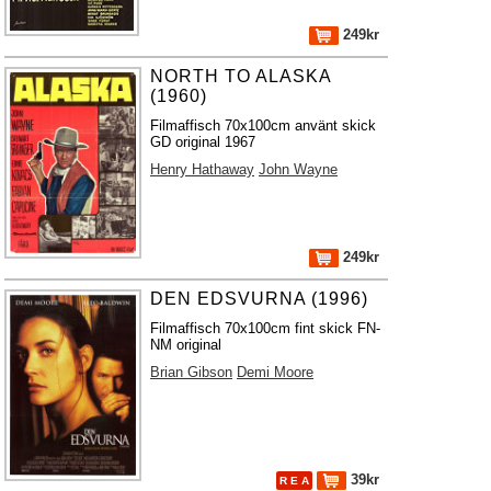
249kr
NORTH TO ALASKA
(1960)
Filmaffisch 70x100cm använt skick
GD original 1967
Henry Hathaway
John Wayne
249kr
DEN EDSVURNA (1996)
Filmaffisch 70x100cm fint skick FN-
NM original
Brian Gibson
Demi Moore
39kr
R E A