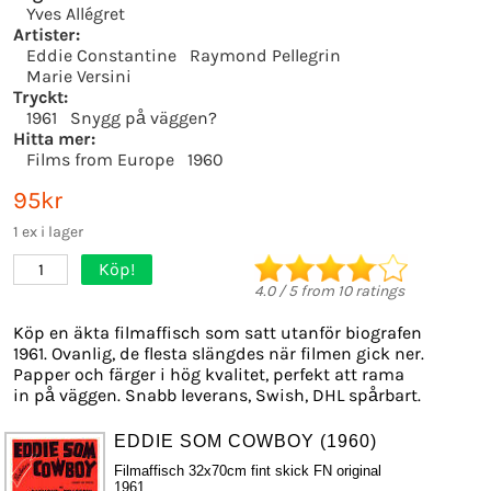
Yves Allégret
Artister:
Eddie Constantine
Raymond Pellegrin
Marie Versini
Tryckt:
1961
Snygg på väggen?
Hitta mer:
Films from Europe
1960
95kr
1 ex i lager
Köp!
1
4.0
/
5
from
10
ratings
Köp en äkta filmaffisch som satt utanför biografen
1961. Ovanlig, de flesta slängdes när filmen gick ner.
Papper och färger i hög kvalitet, perfekt att rama
in på väggen. Snabb leverans, Swish, DHL spårbart.
EDDIE SOM COWBOY (1960)
Filmaffisch 32x70cm fint skick FN original
1961