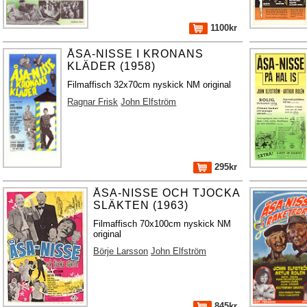
1100kr
ÅSA-NISSE I KRONANS
KLÄDER (1958)
Filmaffisch 32x70cm nyskick NM original
Ragnar Frisk
John Elfström
295kr
ÅSA-NISSE OCH TJOCKA
SLÄKTEN (1963)
Filmaffisch 70x100cm nyskick NM
original
Börje Larsson
John Elfström
845kr