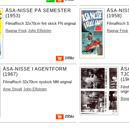
ÅSA-NISSE PÅ SEMESTER
ÅSA-NIS
(1953)
(1958)
Filmaffisch 32x70cm fint skick FN original
Filmaffisch 3
Ragnar Frisk
John Elfström
Ragnar Frisk
249kr
ÅSA-NISSE I AGENTFORM
ÅS
(1967)
TJ
(19
Filmaffisch 32x70cm nyskick NM original
Film
Arne Stivell
John Elfström
origi
Börj
295kr