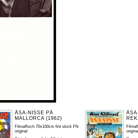
ÅSA-NISSE PÅ
ÅSA
MALLORCA (1962)
REK
Filmaffisch 70x100cm fint skick FN
Filmaf
original
origina