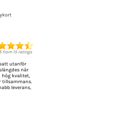
ykort
5
from
15
ratings
satt utanför
 slängdes när
 hög kvalitet,
er tillsammans.
Snabb leverans,