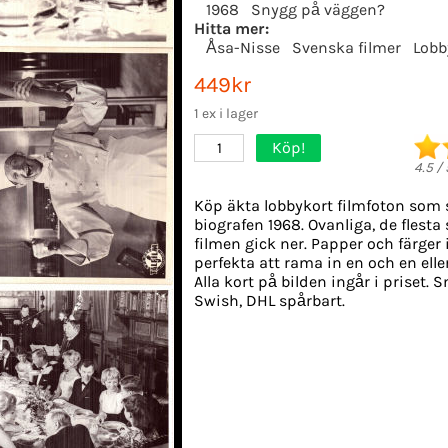
1968
Snygg på väggen?
Hitta mer:
Åsa-Nisse
Svenska filmer
Lobb
449kr
1 ex i lager
Köp!
1
4.5
/
Köp äkta lobbykort filmfoton som 
biografen 1968. Ovanliga, de flesta
filmen gick ner. Papper och färger i
perfekta att rama in en och en ell
Alla kort på bilden ingår i priset. 
Swish, DHL spårbart.