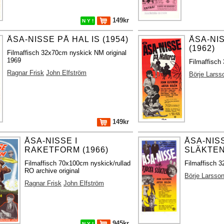
149kr
N Y !
ÅSA-NISSE PÅ HAL IS (1954)
ÅSA-NI
(1962)
Filmaffisch 32x70cm nyskick NM original
1969
Filmaffisch
Ragnar Frisk
John Elfström
Börje Larss
149kr
ÅSA-NISSE I
ÅSA-NIS
RAKETFORM (1966)
SLÄKTEN
Filmaffisch 70x100cm nyskick/rullad
Filmaffisch 
RO archive original
Börje Larsso
Ragnar Frisk
John Elfström
945kr
N Y !