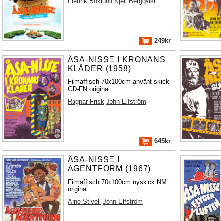
Fredrik Boklund
Kjell Bergqvist
249kr
ÅSA-NISSE I KRONANS
KLÄDER (1958)
Filmaffisch 70x100cm använt skick
GD-FN original
Ragnar Frisk
John Elfström
645kr
ÅSA-NISSE I
AGENTFORM (1967)
Filmaffisch 70x100cm nyskick NM
original
Arne Stivell
John Elfström