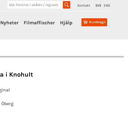
Kontakt
SVE
ENG
Nyheter
Filmaffischer
Hjälp
Kundvagn
a i Knohult
ginal
a Öberg