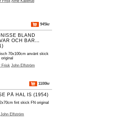
 Frisk
Arne Källerud
945kr
-NISSE BLAND
VAR OCH BAR...
1)
fisch 70x100cm använt skick
original
 Frisk
John Elfström
1100kr
E PÅ HAL IS (1954)
2x70cm fint skick FN original
John Elfström