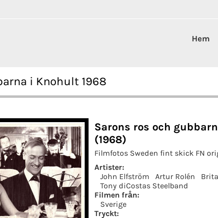
Hem
barna i Knohult 1968
Sarons ros och gubbarn
(1968)
Filmfotos Sweden fint skick FN ori
Artister:
John Elfström
Artur Rolén
Brit
Tony diCostas Steelband
Filmen från:
Sverige
Tryckt: