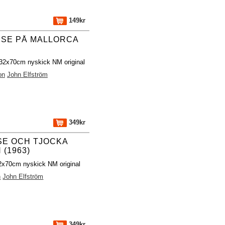
149kr
SSE PÅ MALLORCA
 32x70cm nyskick NM original
on
John Elfström
349kr
SE OCH TJOCKA
 (1963)
32x70cm nyskick NM original
n
John Elfström
349kr