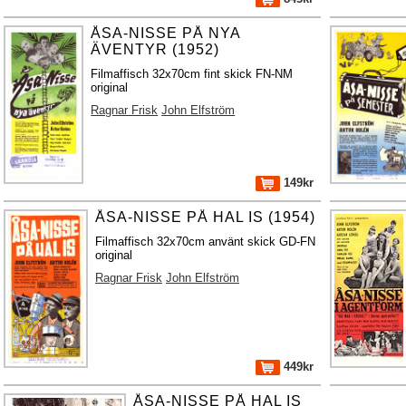
ÅSA-NISSE PÅ NYA
ÄVENTYR (1952)
Filmaffisch 32x70cm fint skick FN-NM
original
Ragnar Frisk
John Elfström
149kr
ÅSA-NISSE PÅ HAL IS (1954)
Filmaffisch 32x70cm använt skick GD-FN
original
Ragnar Frisk
John Elfström
449kr
ÅSA-NISSE PÅ HAL IS