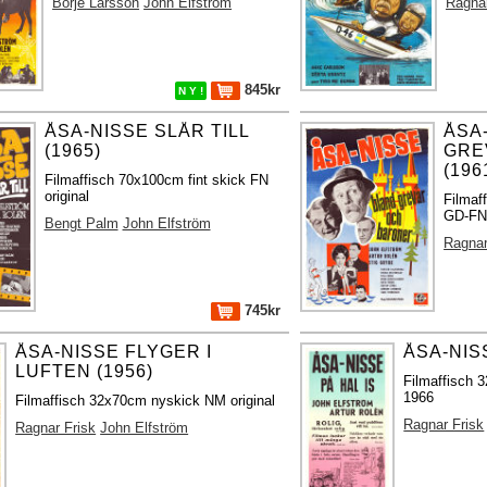
Börje Larsson
John Elfström
Ragnar
845kr
N Y !
ÅSA-NISSE SLÅR TILL
ÅSA
(1965)
GRE
(196
Filmaffisch 70x100cm fint skick FN
original
Filmaf
GD-FN 
Bengt Palm
John Elfström
Ragnar
745kr
ÅSA-NISSE FLYGER I
ÅSA-NISS
LUFTEN (1956)
Filmaffisch 3
1966
Filmaffisch 32x70cm nyskick NM original
Ragnar Frisk
Ragnar Frisk
John Elfström