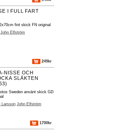
SE I FULL FART
2x70cm fint skick FN original
John Elfström
249kr
A-NISSE OCH
OCKA SLÄKTEN
63)
fotos Sweden använt skick GD
nal
e Larsson
John Elfström
1700kr