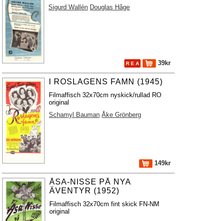
Sigurd Wallén
Douglas Håge
39kr
R E A
I ROSLAGENS FAMN (1945)
Filmaffisch 32x70cm nyskick/rullad RO
original
Schamyl Bauman
Åke Grönberg
149kr
ÅSA-NISSE PÅ NYA
ÄVENTYR (1952)
Filmaffisch 32x70cm fint skick FN-NM
original