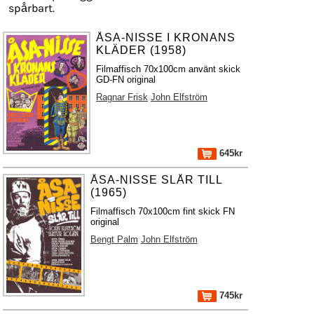
spårbart.
ÅSA-NISSE I KRONANS
KLÄDER (1958)
Filmaffisch 70x100cm använt skick
GD-FN original
Ragnar Frisk
John Elfström
645kr
ÅSA-NISSE SLÅR TILL
(1965)
Filmaffisch 70x100cm fint skick FN
original
Bengt Palm
John Elfström
745kr