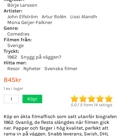
Börje Larsson
Artister:
John Elfström
Artur Rolén
Lissi Alandh
Mona Geijer-Falkner
Genre:
Comedies
Filmen från:
Sverige
Tryckt:
1962
Snygg på väggen?
Hitta mer:
Resor
Nyheter
Svenska filmer
845kr
1 ex i lager
Köp!
1
5.0
/
5
from
14
ratings
Köp en äkta filmaffisch som satt utanför biografen
1962. Ovanlig, de flesta slängdes när filmen gick
ner. Papper och färger i hög kvalitet, perfekt att
rama in på väggen. Snabb leverans, Swish, DHL