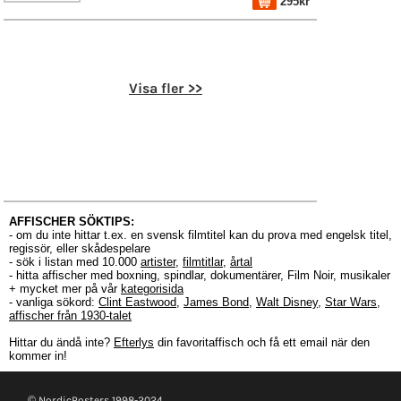
295kr
Visa fler >>
AFFISCHER SÖKTIPS:
- om du inte hittar t.ex. en svensk filmtitel kan du prova med engelsk titel,
regissör, eller skådespelare
- sök i listan med 10.000
artister
,
filmtitlar
,
årtal
- hitta affischer med boxning, spindlar, dokumentärer, Film Noir, musikaler
+ mycket mer på vår
kategorisida
- vanliga sökord:
Clint Eastwood
,
James Bond
,
Walt Disney
,
Star Wars
,
affischer från 1930-talet
Hittar du ändå inte?
Efterlys
din favoritaffisch och få ett email när den
kommer in!
© NordicPosters 1998-2024