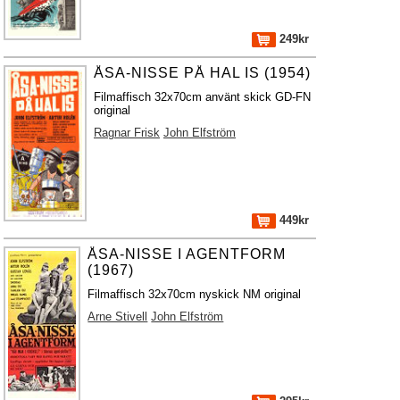
249kr
ÅSA-NISSE PÅ HAL IS (1954)
Filmaffisch 32x70cm använt skick GD-FN
original
Ragnar Frisk
John Elfström
449kr
ÅSA-NISSE I AGENTFORM
(1967)
Filmaffisch 32x70cm nyskick NM original
Arne Stivell
John Elfström