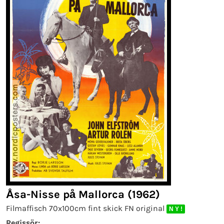
Åsa-Nisse på Mallorca (1962)
Filmaffisch 70x100cm fint skick FN original
N Y !
Regissör: