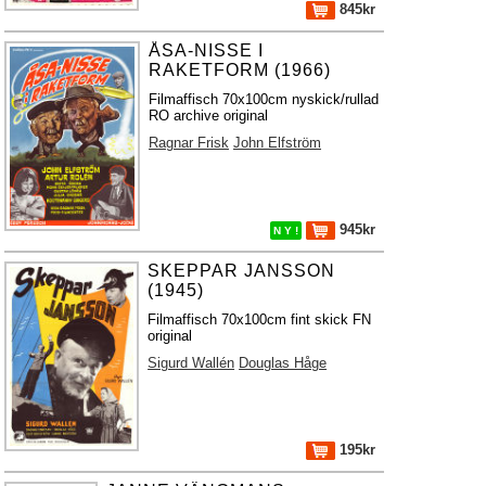
845kr
ÅSA-NISSE I
RAKETFORM (1966)
Filmaffisch 70x100cm nyskick/rullad
RO archive original
Ragnar Frisk
John Elfström
945kr
N Y !
SKEPPAR JANSSON
(1945)
Filmaffisch 70x100cm fint skick FN
original
Sigurd Wallén
Douglas Håge
195kr