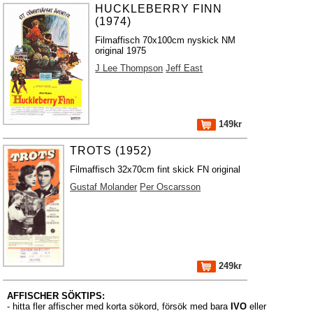
HUCKLEBERRY FINN
(1974)
Filmaffisch 70x100cm nyskick NM
original 1975
J Lee Thompson
Jeff East
149kr
TROTS (1952)
Filmaffisch 32x70cm fint skick FN original
Gustaf Molander
Per Oscarsson
249kr
AFFISCHER SÖKTIPS:
- hitta fler affischer med korta sökord, försök med bara
IVO
eller