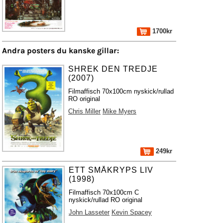
1700kr
Andra posters du kanske gillar:
SHREK DEN TREDJE
(2007)
Filmaffisch 70x100cm nyskick/rullad
RO original
Chris Miller
Mike Myers
249kr
ETT SMÅKRYPS LIV
(1998)
Filmaffisch 70x100cm C
nyskick/rullad RO original
John Lasseter
Kevin Spacey