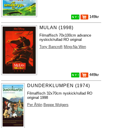
149kr
N Y !
MULAN (1998)
Filmaffisch 70x100cm advance
nyskick/rullad RO original
Tony Bancroft
Ming-Na Wen
449kr
N Y !
DUNDERKLUMPEN (1974)
Filmaffisch 32x70cm nyskick/rullad RO
original 1998
Per Åhlin
Beppe Wolgers