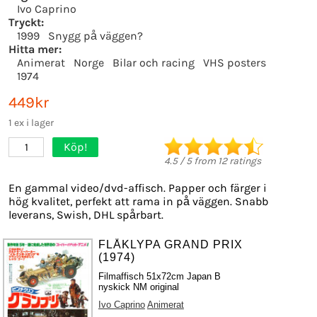
Ivo Caprino
Tryckt:
1999
Snygg på väggen?
Hitta mer:
Animerat
Norge
Bilar och racing
VHS posters
1974
449kr
1 ex i lager
Köp!
1
4.5
/
5
from
12
ratings
En gammal video/dvd-affisch. Papper och färger i
hög kvalitet, perfekt att rama in på väggen. Snabb
leverans, Swish, DHL spårbart.
FLÅKLYPA GRAND PRIX
(1974)
Filmaffisch 51x72cm Japan B
nyskick NM original
Ivo Caprino
Animerat