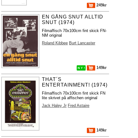
249kr
EN GÅNG SNUT ALLTID
SNUT (1974)
Filmaffisch 70x100cm fint skick FN-
NM original
Roland Kibbee
Burt Lancaster
149kr
N Y !
THAT´S
ENTERTAINMENT! (1974)
Filmaffisch 70x100cm fint skick FN
lite skrivet på affischen original
Jack Haley Jr
Fred Astaire
149kr