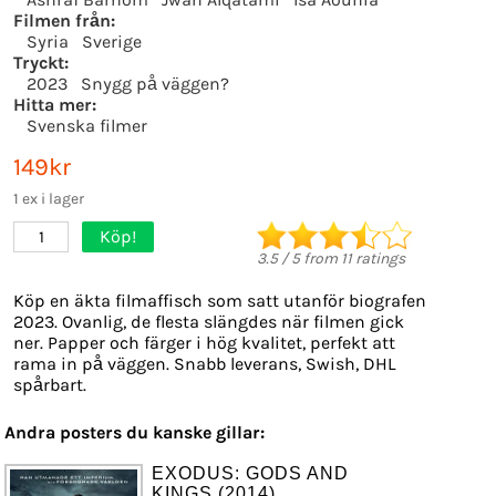
Filmen från:
Syria
Sverige
Tryckt:
2023
Snygg på väggen?
Hitta mer:
Svenska filmer
149kr
1 ex i lager
Köp!
1
3.5
/
5
from
11
ratings
Köp en äkta filmaffisch som satt utanför biografen
2023. Ovanlig, de flesta slängdes när filmen gick
ner. Papper och färger i hög kvalitet, perfekt att
rama in på väggen. Snabb leverans, Swish, DHL
spårbart.
Andra posters du kanske gillar:
EXODUS: GODS AND
KINGS (2014)