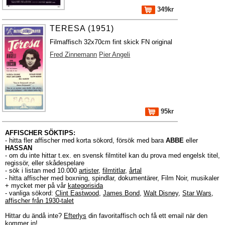
349kr
TERESA (1951)
Filmaffisch 32x70cm fint skick FN original
Fred Zinnemann
Pier Angeli
95kr
AFFISCHER SÖKTIPS:
- hitta fler affischer med korta sökord, försök med bara
ABBE
eller
HASSAN
- om du inte hittar t.ex. en svensk filmtitel kan du prova med engelsk titel,
regissör, eller skådespelare
- sök i listan med 10.000
artister
,
filmtitlar
,
årtal
- hitta affischer med boxning, spindlar, dokumentärer, Film Noir, musikaler
+ mycket mer på vår
kategorisida
- vanliga sökord:
Clint Eastwood
,
James Bond
,
Walt Disney
,
Star Wars
,
affischer från 1930-talet
Hittar du ändå inte?
Efterlys
din favoritaffisch och få ett email när den
kommer in!