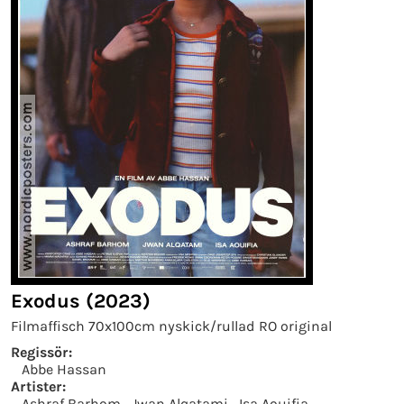
Exodus (2023)
Filmaffisch 70x100cm nyskick/rullad RO original
Regissör:
Abbe Hassan
Artister:
Ashraf Barhom
Jwan Alqatami
Isa Aouifia