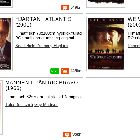
349kr
HJÄRTAN I ATLANTIS
WE 
(2001)
(200
Filmaffisch 70x100cm nyskick/rullad
Filmaf
RO small corner missing original
RO ori
Scott Hicks
Anthony Hopkins
Randal
249kr
N Y !
MANNEN FRÅN RIO BRAVO
(1966)
Filmaffisch 32x70cm fint skick FN original
Tulio Demicheli
Guy Madison
95kr