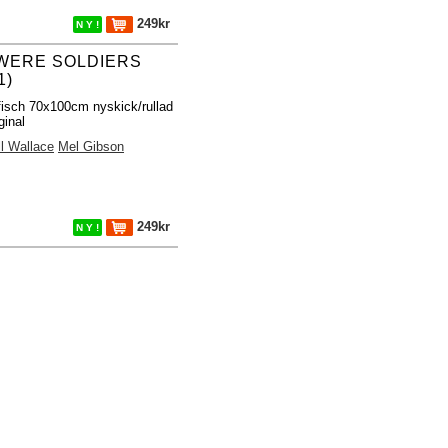
249kr
N Y !
WERE SOLDIERS
1)
fisch 70x100cm nyskick/rullad
ginal
l Wallace
Mel Gibson
249kr
N Y !