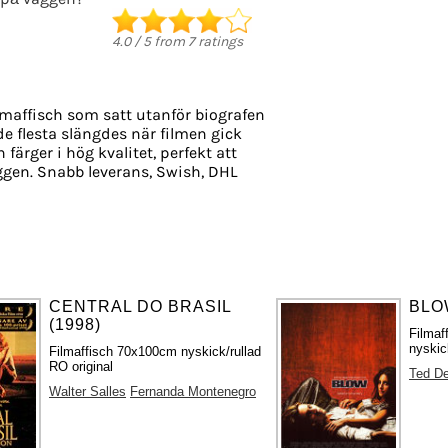
4.0
/
5
from
7
ratings
lmaffisch som satt utanför biografen
de flesta slängdes när filmen gick
 färger i hög kvalitet, perfekt att
gen. Snabb leverans, Swish, DHL
CENTRAL DO BRASIL
BLO
(1998)
Filma
nyskic
Filmaffisch 70x100cm nyskick/rullad
RO original
Ted D
Walter Salles
Fernanda Montenegro