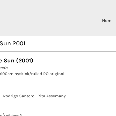
Hem
 Sun 2001
e Sun (2001)
cado
x100cm nyskick/rullad RO original
Rodrigo Santoro
Rita Assemany
 på väggen?