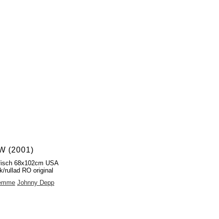
W (2001)
ffisch 68x102cm USA
k/rullad RO original
emme
Johnny Depp