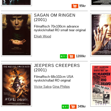
95kr
SAGAN OM RINGEN
(2001)
Filmaffisch 70x100cm advance
nyskick/rullad RO small tear original
Elijah Wood
1200kr
N Y !
JEEPERS CREEPERS
(2001)
Filmaffisch 68x102cm USA
nyskick/rullad RO original
Victor Salva
Gina Philips
349kr
N Y !