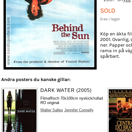
SOLD
0 ex i lager
Köp en äkta fi
2001. Ovanlig, 
ner. Papper och
rama in på väg
spårbart.
Andra posters du kanske gillar:
DARK WATER (2005)
Filmaffisch 70x100cm nyskick/rullad
RO original
Walter Salles
Jennifer Connelly