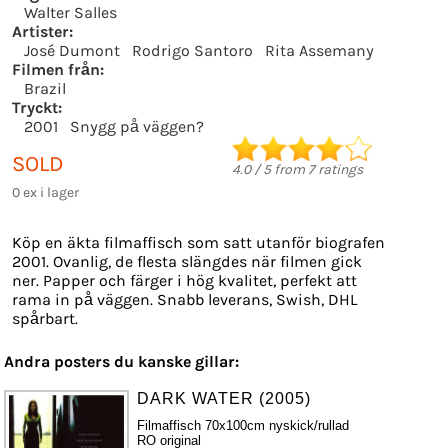
Walter Salles
Artister:
José Dumont
Rodrigo Santoro
Rita Assemany
Filmen från:
Brazil
Tryckt:
2001
Snygg på väggen?
SOLD
4.0
/
5
from
7
ratings
0 ex i lager
Köp en äkta filmaffisch som satt utanför biografen
2001. Ovanlig, de flesta slängdes när filmen gick
ner. Papper och färger i hög kvalitet, perfekt att
rama in på väggen. Snabb leverans, Swish, DHL
spårbart.
Andra posters du kanske gillar:
DARK WATER (2005)
Filmaffisch 70x100cm nyskick/rullad
RO original