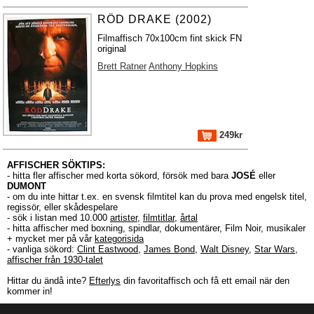
RÖD DRAKE (2002)
Filmaffisch 70x100cm fint skick FN
original
Brett Ratner
Anthony Hopkins
249kr
AFFISCHER SÖKTIPS:
- hitta fler affischer med korta sökord, försök med bara
JOSÉ
eller
DUMONT
- om du inte hittar t.ex. en svensk filmtitel kan du prova med engelsk titel,
regissör, eller skådespelare
- sök i listan med 10.000
artister
,
filmtitlar
,
årtal
- hitta affischer med boxning, spindlar, dokumentärer, Film Noir, musikaler
+ mycket mer på vår
kategorisida
- vanliga sökord:
Clint Eastwood
,
James Bond
,
Walt Disney
,
Star Wars
,
affischer från 1930-talet
Hittar du ändå inte?
Efterlys
din favoritaffisch och få ett email när den
kommer in!