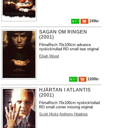
249kr
N Y !
SAGAN OM RINGEN
(2001)
Filmaffisch 70x100cm advance
nyskick/rullad RO small tear original
Elijah Wood
1200kr
N Y !
HJÄRTAN I ATLANTIS
(2001)
Filmaffisch 70x100cm nyskick/rullad
RO small corner missing original
Scott Hicks
Anthony Hopkins