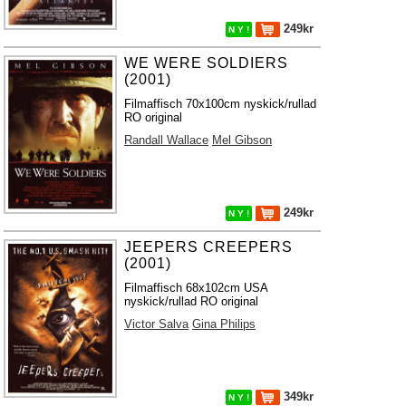
249kr
N Y !
WE WERE SOLDIERS
(2001)
Filmaffisch 70x100cm nyskick/rullad
RO original
Randall Wallace
Mel Gibson
249kr
N Y !
JEEPERS CREEPERS
(2001)
Filmaffisch 68x102cm USA
nyskick/rullad RO original
Victor Salva
Gina Philips
349kr
N Y !