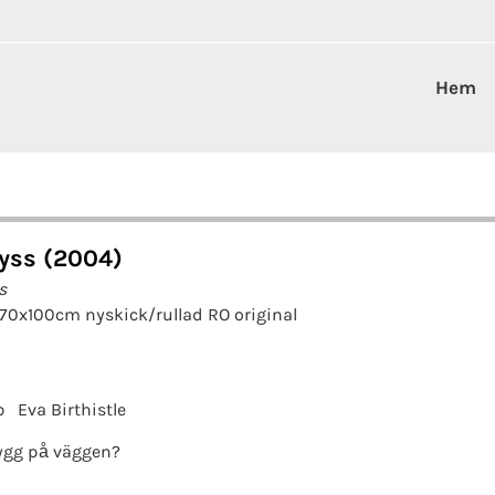
Hem
yss (2004)
s
 70x100cm nyskick/rullad RO original
b
Eva Birthistle
ygg på väggen?