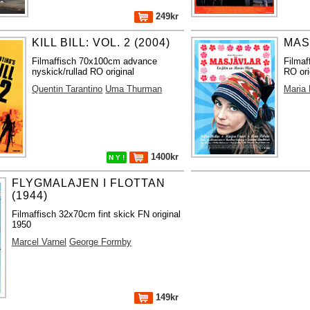
249kr
KILL BILL: VOL. 2 (2004)
MAS
Filmaffisch 70x100cm advance
Filmaf
nyskick/rullad RO original
RO ori
Quentin Tarantino
Uma Thurman
Maria
1400kr
N Y !
FLYGMALAJEN I FLOTTAN
(1944)
Filmaffisch 32x70cm fint skick FN original
1950
Marcel Varnel
George Formby
149kr