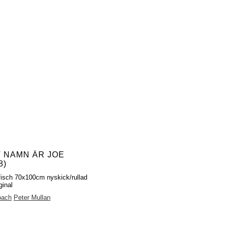
T NAMN ÄR JOE
8)
fisch 70x100cm nyskick/rullad
ginal
oach
Peter Mullan