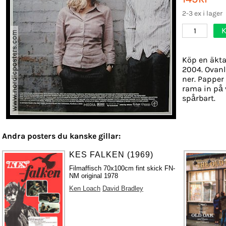
2-3 ex i lager
K
1
Köp en äkta
2004. Ovanli
ner. Papper 
rama in på 
spårbart.
Andra posters du kanske gillar:
KES FALKEN (1969)
Filmaffisch 70x100cm fint skick FN-
NM original 1978
Ken Loach
David Bradley