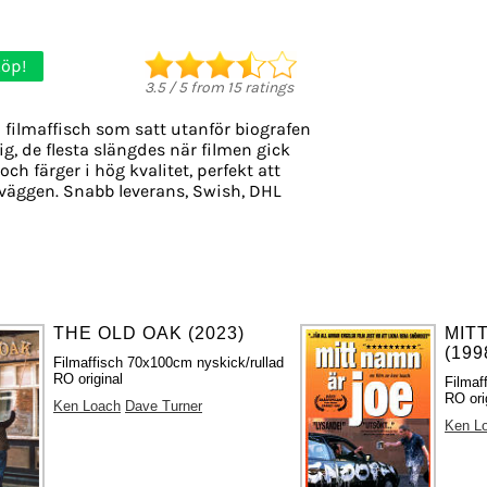
öp!
3.5
/
5
from
15
ratings
 filmaffisch som satt utanför biografen
g, de flesta slängdes när filmen gick
och färger i hög kvalitet, perfekt att
väggen. Snabb leverans, Swish, DHL
THE OLD OAK (2023)
MIT
(199
Filmaffisch 70x100cm nyskick/rullad
RO original
Filmaf
RO ori
Ken Loach
Dave Turner
Ken L