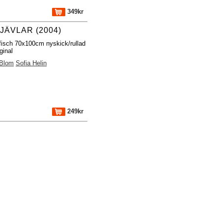
349kr
JÄVLAR (2004)
fisch 70x100cm nyskick/rullad
ginal
 Blom
Sofia Helin
249kr