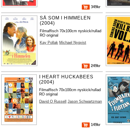
349kr
SÅ SOM I HIMMELEN
(2004)
Filmaffisch 70x100cm nyskick/rullad
RO original
Kay Pollak
Michael Nyqvist
249kr
I HEART HUCKABEES
(2004)
Filmaffisch 70x100cm nyskick/rullad
RO original
David O Russell
Jason Schwartzman
149kr