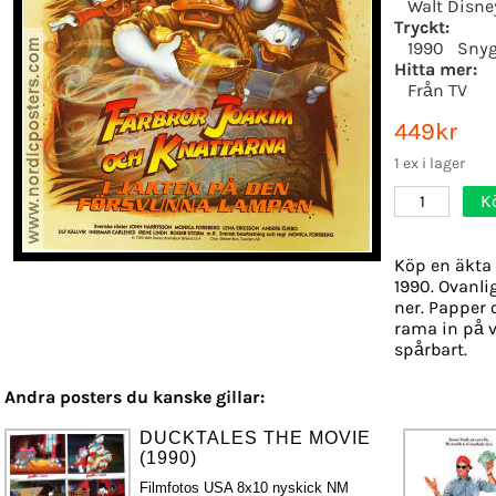
Walt Disne
Tryckt:
1990
Snyg
Hitta mer:
Från TV
449kr
1 ex i lager
K
1
Köp en äkta 
1990. Ovanli
ner. Papper o
rama in på v
spårbart.
Andra posters du kanske gillar:
DUCKTALES THE MOVIE
(1990)
Filmfotos USA 8x10 nyskick NM