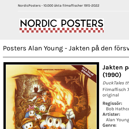
NordicPosters - 10.000 äkta filmaffischer 1915-2022
Posters Alan Young - Jakten på den för
Jakten 
(1990)
DuckTales t
Filmaffisch
original
Regissör:
Bob Hathc
Artister:
Alan Youn
Genre: