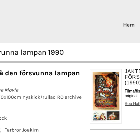
Hem
svunna lampan 1990
JAKT
på den försvunna lampan
FÖRS
(1990
he Movie
Filmaff
original
 70x100cm nyskick/rullad RO archive
Bob Hat
ock
g
Farbror Joakim