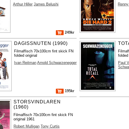
Arthur Hiller
James Belushi
Renny 
249kr
DAGISSNUTEN (1990)
TOT
Filmaffisch 70x100cm fint skick FN
Filmaf
folded original
folded 
Ivan Reitman
Arnold Schwarzenegger
Paul 
Schwa
195kr
STORSVINDLAREN
(1960)
Filmaffisch 70x100cm fint skick FN
original 1961
Robert Mulligan
Tony Curtis