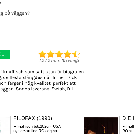
y
g på väggen?
öp!
4.5
/
5
from
12
ratings
filmaffisch som satt utanför biografen
g, de flesta slängdes när filmen gick
ch färger i hög kvalitet, perfekt att
äggen. Snabb leverans, Swish, DHL
FILOFAX (1990)
DIE 
Filmaffisch 68x102cm USA
Filmaf
nyskick/rullad RO original
RO sma