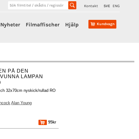
Kontakt
SVE
ENG
Nyheter
Filmaffischer
Hjälp
Kundvagn
EN PÅ DEN
VUNNA LAMPAN
)
isch 32x70cm nyskick/rullad RO
hcock
Alan Young
95kr