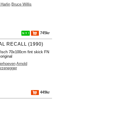
Harlin
Bruce Willis
745kr
N Y !
AL RECALL (1990)
fisch 70x100cm fint skick FN
original
Verhoeven
Arnold
rzenegger
449kr