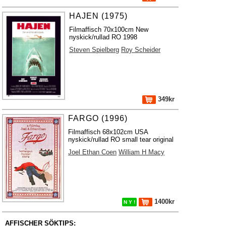
HAJEN (1975)
Filmaffisch 70x100cm New
nyskick/rullad RO 1998
Steven Spielberg
Roy Scheider
349kr
FARGO (1996)
Filmaffisch 68x102cm USA
nyskick/rullad RO small tear original
Joel Ethan Coen
William H Macy
1400kr
N Y !
AFFISCHER SÖKTIPS: