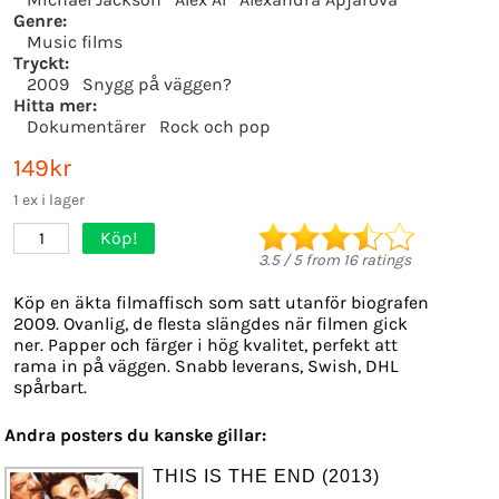
Genre:
Music films
Tryckt:
2009
Snygg på väggen?
Hitta mer:
Dokumentärer
Rock och pop
149kr
1 ex i lager
Köp!
1
3.5
/
5
from
16
ratings
Köp en äkta filmaffisch som satt utanför biografen
2009. Ovanlig, de flesta slängdes när filmen gick
ner. Papper och färger i hög kvalitet, perfekt att
rama in på väggen. Snabb leverans, Swish, DHL
spårbart.
Andra posters du kanske gillar:
THIS IS THE END (2013)