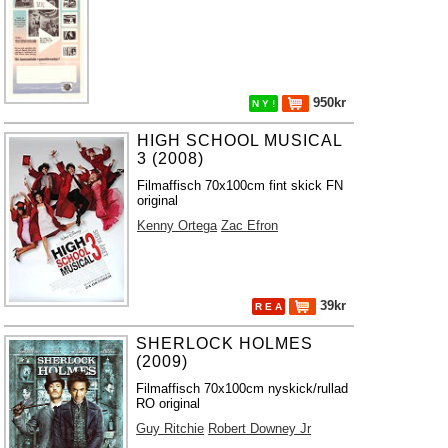
950kr
N Y !
HIGH SCHOOL MUSICAL
3 (2008)
Filmaffisch 70x100cm fint skick FN
original
Kenny Ortega
Zac Efron
39kr
R E A
SHERLOCK HOLMES
(2009)
Filmaffisch 70x100cm nyskick/rullad
RO original
Guy Ritchie
Robert Downey Jr