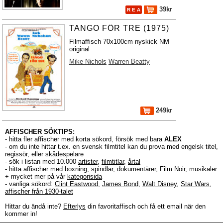
39kr
R E A
TANGO FÖR TRE (1975)
Filmaffisch 70x100cm nyskick NM
original
Mike Nichols
Warren Beatty
249kr
AFFISCHER SÖKTIPS:
- hitta fler affischer med korta sökord, försök med bara
ALEX
- om du inte hittar t.ex. en svensk filmtitel kan du prova med engelsk titel,
regissör, eller skådespelare
- sök i listan med 10.000
artister
,
filmtitlar
,
årtal
- hitta affischer med boxning, spindlar, dokumentärer, Film Noir, musikaler
+ mycket mer på vår
kategorisida
- vanliga sökord:
Clint Eastwood
,
James Bond
,
Walt Disney
,
Star Wars
,
affischer från 1930-talet
Hittar du ändå inte?
Efterlys
din favoritaffisch och få ett email när den
kommer in!