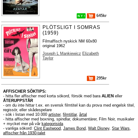
645kr
N Y !
PLÖTSLIGT I SOMRAS
(1959)
Filmaffisch nyskick NM 60x80
original 1962
Joseph L Mankiewicz
Elizabeth
Taylor
295kr
AFFISCHER SÖKTIPS:
- hitta fler affischer med korta sökord, försök med bara
ALIEN
eller
ÅTERUPPSTÅR
- om du inte hittar t.ex. en svensk filmtitel kan du prova med engelsk titel,
regissör, eller skådespelare
- sök i listan med 10.000
artister
,
filmtitlar
,
årtal
- hitta affischer med boxning, spindlar, dokumentärer, Film Noir, musikaler
+ mycket mer på vår
kategorisida
- vanliga sökord:
Clint Eastwood
,
James Bond
,
Walt Disney
,
Star Wars
,
affischer från 1930-talet