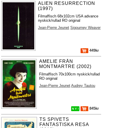
ALIEN RESURRECTION
(1997)
Filmaffisch 68x102cm USA advance
nyskick/rullad RO original
Jean-Pierre Jeunet
Sigourney Weaver
449kr
AMELIE FRÅN
MONTMARTRE (2002)
Filmaffisch 70x100cm nyskick/rullad
RO original
Jean-Pierre Jeunet
Audrey Tautou
845kr
N Y !
TS SPIVETS
FANTASTISKA RESA