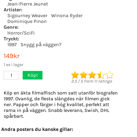
Jean-Pierre Jeunet
Artister:
Sigourney Weaver
Winona Ryder
Dominique Pinon
Genre:
Horror/SciFi
Tryckt:
1997
Snygg på väggen?
149kr
1 ex i lager
Köp!
1
3.5
/
5
from
11
ratings
Köp en äkta filmaffisch som satt utanför biografen
1997. Ovanlig, de flesta slängdes när filmen gick
ner. Papper och färger i hög kvalitet, perfekt att
rama in på väggen. Snabb leverans, Swish, DHL
spårbart.
Andra posters du kanske gillar: