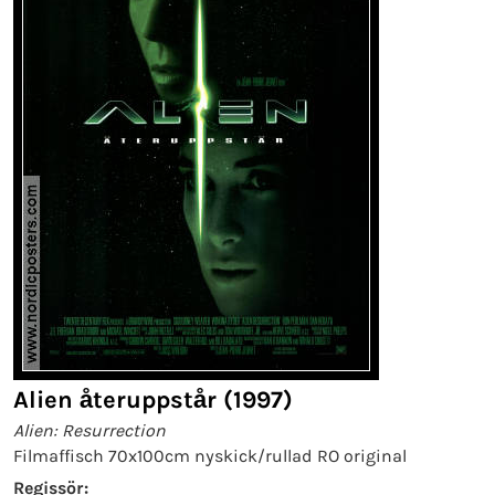
Alien återuppstår (1997)
Alien: Resurrection
Filmaffisch 70x100cm nyskick/rullad RO original
Regissör: