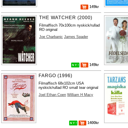
149kr
THE WATCHER (2000)
Filmaffisch 70x100cm nyskick/rullad
RO original
Joe Charbanic
James Spader
149kr
N Y !
FARGO (1996)
Filmaffisch 68x102cm USA
nyskick/rullad RO small tear original
Joel Ethan Coen
William H Macy
1400kr
N Y !