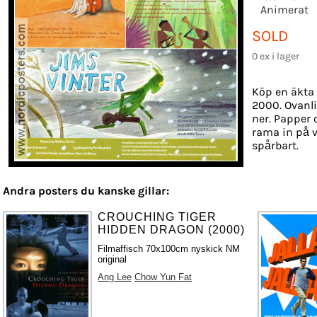
Animerat
SOLD
0 ex i lager
Köp en äkta 
2000. Ovanli
ner. Papper o
rama in på v
spårbart.
Andra posters du kanske gillar:
CROUCHING TIGER
HIDDEN DRAGON (2000)
Filmaffisch 70x100cm nyskick NM
original
Ang Lee
Chow Yun Fat