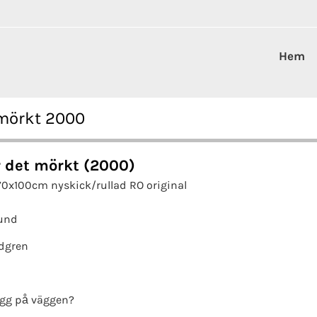
Hem
 mörkt 2000
r det mörkt (2000)
70x100cm nyskick/rullad RO original
und
dgren
gg på väggen?