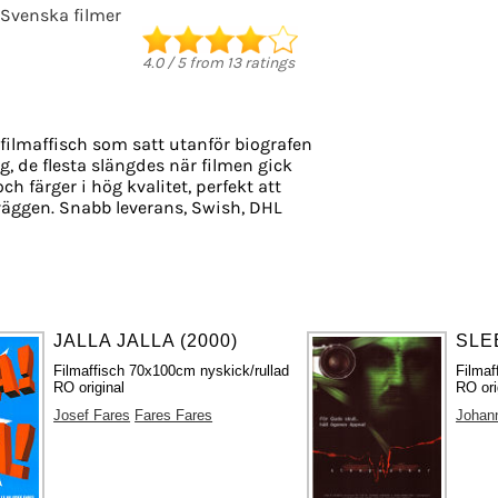
Svenska filmer
4.0
/
5
from
13
ratings
filmaffisch som satt utanför biografen
g, de flesta slängdes när filmen gick
ch färger i hög kvalitet, perfekt att
äggen. Snabb leverans, Swish, DHL
JALLA JALLA (2000)
SLE
Filmaffisch 70x100cm nyskick/rullad
Filmaf
RO original
RO ori
Josef Fares
Fares Fares
Johann