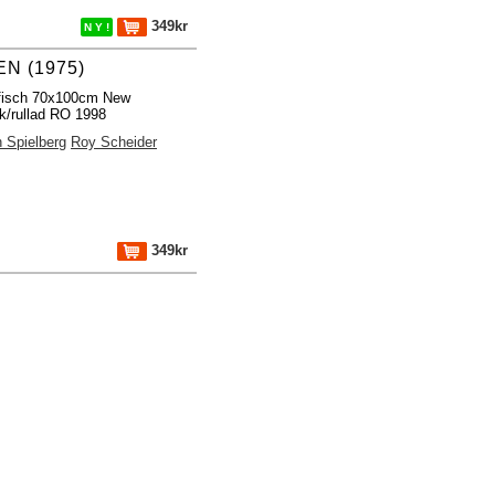
349kr
N Y !
N (1975)
ffisch 70x100cm New
k/rullad RO 1998
 Spielberg
Roy Scheider
349kr