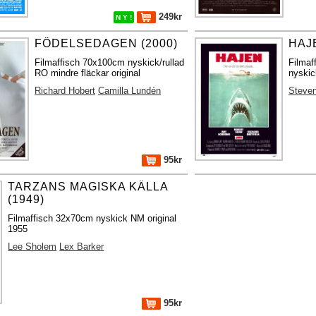
249kr
N Y !
FÖDELSEDAGEN (2000)
HAJE
Filmaffisch 70x100cm nyskick/rullad
Filma
RO mindre fläckar original
nyskic
Richard Hobert
Camilla Lundén
Steven
95kr
TARZANS MAGISKA KÄLLA
(1949)
Filmaffisch 32x70cm nyskick NM original
1955
Lee Sholem
Lex Barker
95kr