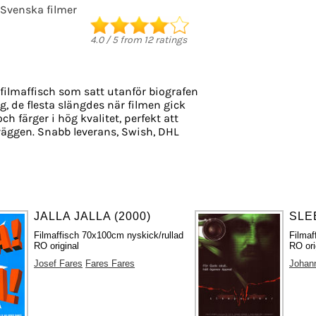
Svenska filmer
4.0
/
5
from
12
ratings
filmaffisch som satt utanför biografen
g, de flesta slängdes när filmen gick
ch färger i hög kvalitet, perfekt att
äggen. Snabb leverans, Swish, DHL
JALLA JALLA (2000)
SLE
Filmaffisch 70x100cm nyskick/rullad
Filmaf
RO original
RO ori
Josef Fares
Fares Fares
Johann