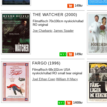
149kr
THE WATCHER (2000)
Filmaffisch 70x100cm nyskick/rullad
RO original
Joe Charbanic
James Spader
149kr
N Y !
FARGO (1996)
Filmaffisch 68x102cm USA
nyskick/rullad RO small tear original
Joel Ethan Coen
William H Macy
1400kr
N Y !