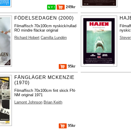
249kr
N Y !
FÖDELSEDAGEN (2000)
HAJE
Filmaffisch 70x100cm nyskick/rullad
Filma
RO mindre fläckar original
nyskic
Richard Hobert
Camilla Lundén
Steven
95kr
FÅNGLÄGER MCKENZIE
(1970)
Filmaffisch 70x100cm fint skick FN-
NM original 1971
Lamont Johnson
Brian Keith
95kr