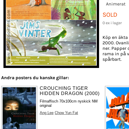
Animerat
SOLD
0 ex i lager
Köp en äkta 
2000. Ovanli
ner. Papper o
rama in på v
spårbart.
Andra posters du kanske gillar:
CROUCHING TIGER
HIDDEN DRAGON (2000)
Filmaffisch 70x100cm nyskick NM
original
Ang Lee
Chow Yun Fat