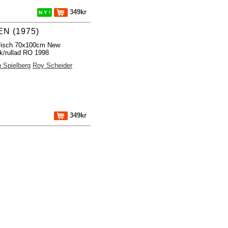
349kr
N Y !
N (1975)
ffisch 70x100cm New
k/rullad RO 1998
 Spielberg
Roy Scheider
349kr