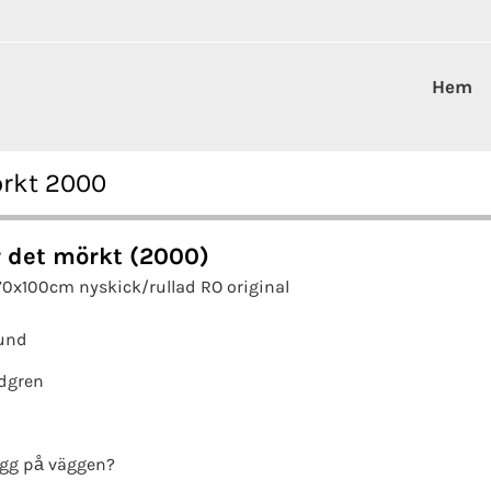
Hem
örkt 2000
r det mörkt (2000)
70x100cm nyskick/rullad RO original
und
dgren
gg på väggen?