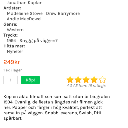
Jonathan Kaplan
Artister:
Madeleine Stowe
Drew Barrymore
Andie MacDowell
Genre:
Western
Tryckt:
1994
Snygg på väggen?
Hitta mer:
Nyheter
249kr
1 ex i lager
Köp!
1
4.0
/
5
from
15
ratings
Köp en äkta filmaffisch som satt utanför biografen
1994. Ovanlig, de flesta slängdes när filmen gick
ner. Papper och färger i hög kvalitet, perfekt att
rama in på väggen. Snabb leverans, Swish, DHL
spårbart.