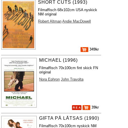
SHORT CUTS (1993)
Filmaffisch 68x102cm USA nyskick
NM original
Robert Altman
Andie MacDowell
349kr
MICHAEL (1996)
Filmaffisch 70x100cm fint skick FN
original
Nora Ephron
John Travolta
39kr
R E A
GIFTA PÅ LÅTSAS (1990)
Filmaffisch 70x100cm nyskick NM