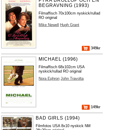
FYRA BRÖLLOP OCH EN
BEGRAVNING (1993)
Filmaffisch 70x100cm nyskick/rullad
RO original
Mike Newell
Hugh Grant
349kr
MICHAEL (1996)
Filmaffisch 68x102cm USA
nyskick/rullad RO original
Nora Ephron
John Travolta
149kr
BAD GIRLS (1994)
Filmfotos USA 8x10 nyskick NM