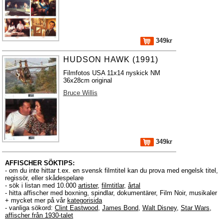
349kr
HUDSON HAWK (1991)
Filmfotos USA 11x14 nyskick NM
36x28cm original
Bruce Willis
349kr
AFFISCHER SÖKTIPS:
- om du inte hittar t.ex. en svensk filmtitel kan du prova med engelsk titel,
regissör, eller skådespelare
- sök i listan med 10.000
artister
,
filmtitlar
,
årtal
- hitta affischer med boxning, spindlar, dokumentärer, Film Noir, musikaler
+ mycket mer på vår
kategorisida
- vanliga sökord:
Clint Eastwood
,
James Bond
,
Walt Disney
,
Star Wars
,
affischer från 1930-talet