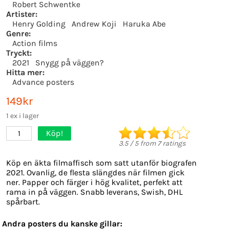
Robert Schwentke
Artister:
Henry Golding
Andrew Koji
Haruka Abe
Genre:
Action films
Tryckt:
2021
Snygg på väggen?
Hitta mer:
Advance posters
149kr
1 ex i lager
Köp!
1
3.5
/
5
from
7
ratings
Köp en äkta filmaffisch som satt utanför biografen
2021. Ovanlig, de flesta slängdes när filmen gick
ner. Papper och färger i hög kvalitet, perfekt att
rama in på väggen. Snabb leverans, Swish, DHL
spårbart.
Andra posters du kanske gillar: