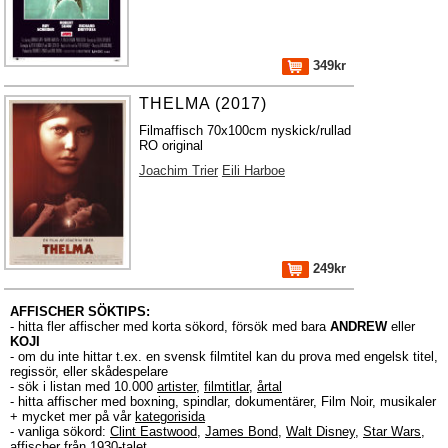
349kr
THELMA (2017)
Filmaffisch 70x100cm nyskick/rullad
RO original
Joachim Trier
Eili Harboe
249kr
AFFISCHER SÖKTIPS:
- hitta fler affischer med korta sökord, försök med bara
ANDREW
eller
KOJI
- om du inte hittar t.ex. en svensk filmtitel kan du prova med engelsk titel,
regissör, eller skådespelare
- sök i listan med 10.000
artister
,
filmtitlar
,
årtal
- hitta affischer med boxning, spindlar, dokumentärer, Film Noir, musikaler
+ mycket mer på vår
kategorisida
- vanliga sökord:
Clint Eastwood
,
James Bond
,
Walt Disney
,
Star Wars
,
affischer från 1930-talet