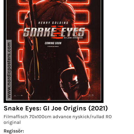
Snake Eyes: GI Joe Origins (2021)
Filmaffisch 70x100cm advance nyskick/rullad RO
original
Regissör: