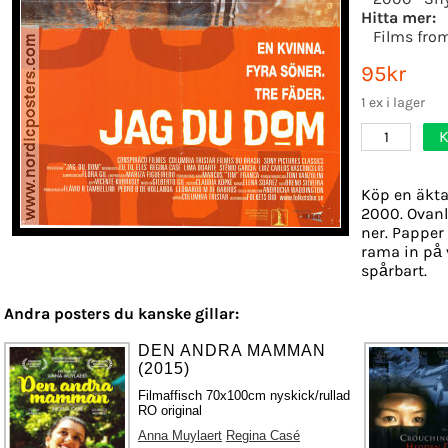
Hitta mer:
Films fro
95kr
1 ex i lager
K
1
Köp en äkta
2000. Ovanli
ner. Papper 
rama in på 
spårbart.
Andra posters du kanske gillar:
DEN ANDRA MAMMAN
(2015)
Filmaffisch 70x100cm nyskick/rullad
RO original
Anna Muylaert
Regina Casé