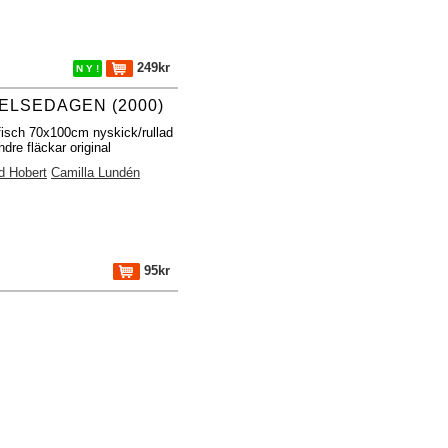
249kr
N Y !
ELSEDAGEN (2000)
fisch 70x100cm nyskick/rullad
dre fläckar original
d Hobert
Camilla Lundén
95kr