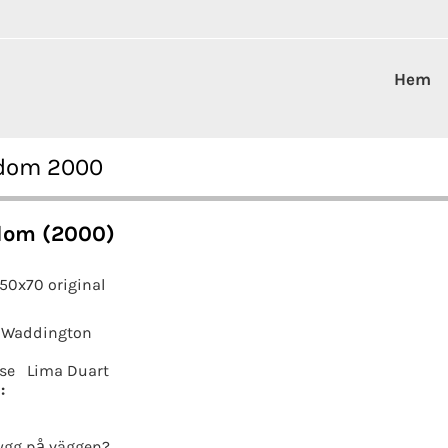
Hem
 dom 2000
dom (2000)
 50x70 original
 Waddington
se
Lima Duart
:
ygg på väggen?