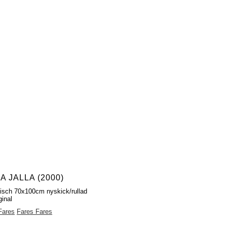
A JALLA (2000)
fisch 70x100cm nyskick/rullad
ginal
Fares
Fares Fares