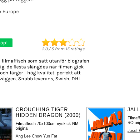
m Europe
öp!
3.0
/
5
from
15
ratings
 filmaffisch som satt utanför biografen
g, de flesta slängdes när filmen gick
och färger i hög kvalitet, perfekt att
väggen. Snabb leverans, Swish, DHL
CROUCHING TIGER
JALL
HIDDEN DRAGON (2000)
Filmaf
RO ori
Filmaffisch 70x100cm nyskick NM
original
Josef 
Ang Lee
Chow Yun Fat