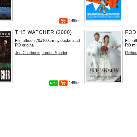
149kr
THE WATCHER (2000)
FÖD
Filmaffisch 70x100cm nyskick/rullad
Filmaf
RO original
RO min
Joe Charbanic
James Spader
Richar
149kr
N Y !