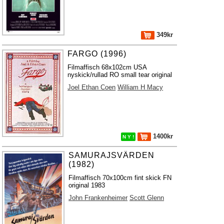
349kr
FARGO (1996)
Filmaffisch 68x102cm USA
nyskick/rullad RO small tear original
Joel Ethan Coen
William H Macy
1400kr
N Y !
SAMURAJSVÄRDEN
(1982)
Filmaffisch 70x100cm fint skick FN
original 1983
John Frankenheimer
Scott Glenn