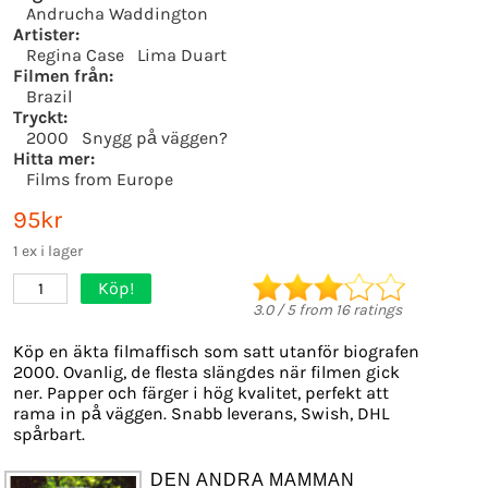
Andrucha Waddington
Artister:
Regina Case
Lima Duart
Filmen från:
Brazil
Tryckt:
2000
Snygg på väggen?
Hitta mer:
Films from Europe
95kr
1 ex i lager
Köp!
1
3.0
/
5
from
16
ratings
Köp en äkta filmaffisch som satt utanför biografen
2000. Ovanlig, de flesta slängdes när filmen gick
ner. Papper och färger i hög kvalitet, perfekt att
rama in på väggen. Snabb leverans, Swish, DHL
spårbart.
DEN ANDRA MAMMAN