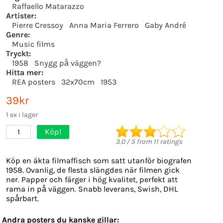
Raffaello Matarazzo
Artister:
Pierre Cressoy
Anna Maria Ferrero
Gaby André
Genre:
Music films
Tryckt:
1958
Snygg på väggen?
Hitta mer:
REA posters
32x70cm
1953
39kr
1 ex i lager
Köp!
1
3.0
/
5
from
11
ratings
Köp en äkta filmaffisch som satt utanför biografen
1958. Ovanlig, de flesta slängdes när filmen gick
ner. Papper och färger i hög kvalitet, perfekt att
rama in på väggen. Snabb leverans, Swish, DHL
spårbart.
Andra posters du kanske gillar: