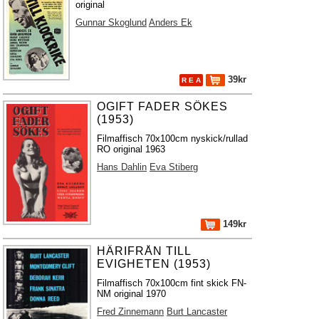
original
Gunnar Skoglund
Anders Ek
39kr
R E A
OGIFT FADER SÖKES
(1953)
Filmaffisch 70x100cm nyskick/rullad
RO original 1963
Hans Dahlin
Eva Stiberg
149kr
HÄRIFRÅN TILL
EVIGHETEN (1953)
Filmaffisch 70x100cm fint skick FN-
NM original 1970
Fred Zinnemann
Burt Lancaster