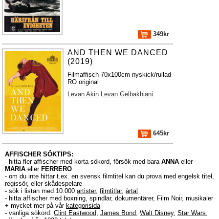
349kr
AND THEN WE DANCED
(2019)
Filmaffisch 70x100cm nyskick/rullad
RO original
Levan Akin
Levan Gelbakhiani
645kr
AFFISCHER SÖKTIPS:
- hitta fler affischer med korta sökord, försök med bara
ANNA
eller
MARIA
eller
FERRERO
- om du inte hittar t.ex. en svensk filmtitel kan du prova med engelsk titel,
regissör, eller skådespelare
- sök i listan med 10.000
artister
,
filmtitlar
,
årtal
- hitta affischer med boxning, spindlar, dokumentärer, Film Noir, musikaler
+ mycket mer på vår
kategorisida
- vanliga sökord:
Clint Eastwood
,
James Bond
,
Walt Disney
,
Star Wars
,