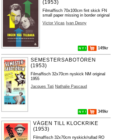
(1953)
Filmaffisch 70x100cm fint skick FN
small paper missing in border original
Victor Vicas
Ivan Desny
149kr
N Y !
SEMESTERSABOTÖREN
(1953)
Filmaffisch 32x70cm nyskick NM original
1955
Jacques Tati
Nathalie Pascaud
349kr
N Y !
VÄGEN TILL KLOCKRIKE
(1953)
Filmaffisch 32x70cm nyskick/rullad RO