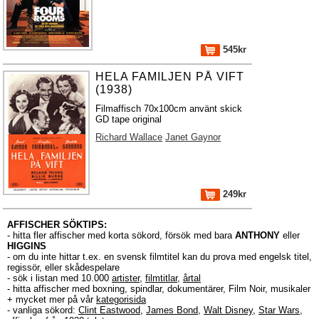
545kr
HELA FAMILJEN PÅ VIFT
(1938)
Filmaffisch 70x100cm använt skick
GD tape original
Richard Wallace
Janet Gaynor
249kr
AFFISCHER SÖKTIPS:
- hitta fler affischer med korta sökord, försök med bara
ANTHONY
eller
HIGGINS
- om du inte hittar t.ex. en svensk filmtitel kan du prova med engelsk titel,
regissör, eller skådespelare
- sök i listan med 10.000
artister
,
filmtitlar
,
årtal
- hitta affischer med boxning, spindlar, dokumentärer, Film Noir, musikaler
+ mycket mer på vår
kategorisida
- vanliga sökord:
Clint Eastwood
,
James Bond
,
Walt Disney
,
Star Wars
,