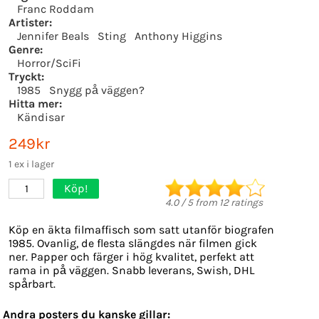
Franc Roddam
Artister:
Jennifer Beals
Sting
Anthony Higgins
Genre:
Horror/SciFi
Tryckt:
1985
Snygg på väggen?
Hitta mer:
Kändisar
249kr
1 ex i lager
Köp!
1
4.0
/
5
from
12
ratings
Köp en äkta filmaffisch som satt utanför biografen
1985. Ovanlig, de flesta slängdes när filmen gick
ner. Papper och färger i hög kvalitet, perfekt att
rama in på väggen. Snabb leverans, Swish, DHL
spårbart.
Andra posters du kanske gillar: