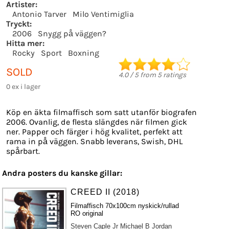
Artister:
Antonio Tarver
Milo Ventimiglia
Tryckt:
2006
Snygg på väggen?
Hitta mer:
Rocky
Sport
Boxning
SOLD
4.0
/
5
from
5
ratings
0 ex i lager
Köp en äkta filmaffisch som satt utanför biografen
2006. Ovanlig, de flesta slängdes när filmen gick
ner. Papper och färger i hög kvalitet, perfekt att
rama in på väggen. Snabb leverans, Swish, DHL
spårbart.
Andra posters du kanske gillar:
CREED II (2018)
Filmaffisch 70x100cm nyskick/rullad
RO original
Steven Caple Jr
Michael B Jordan