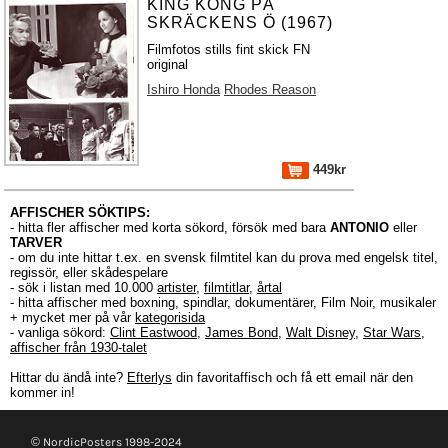
KING KONG PÅ
SKRÄCKENS Ö (1967)
Filmfotos stills fint skick FN
original
Ishiro Honda
Rhodes Reason
449kr
AFFISCHER SÖKTIPS:
- hitta fler affischer med korta sökord, försök med bara
ANTONIO
eller
TARVER
- om du inte hittar t.ex. en svensk filmtitel kan du prova med engelsk titel,
regissör, eller skådespelare
- sök i listan med 10.000
artister
,
filmtitlar
,
årtal
- hitta affischer med boxning, spindlar, dokumentärer, Film Noir, musikaler
+ mycket mer på vår
kategorisida
- vanliga sökord:
Clint Eastwood
,
James Bond
,
Walt Disney
,
Star Wars
,
affischer från 1930-talet
Hittar du ändå inte?
Efterlys
din favoritaffisch och få ett email när den
kommer in!
© NordicPosters 1998-2024