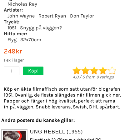
Nicholas Ray
Artister:
John Wayne
Robert Ryan
Don Taylor
Tryckt:
1951
Snygg på väggen?
Hitta mer:
Flyg
32x70cm
249kr
1 ex i lager
Köp!
1
4.0
/
5
from
9
ratings
Köp en äkta filmaffisch som satt utanför biografen
1951. Ovanlig, de flesta slängdes när filmen gick ner.
Papper och färger i hög kvalitet, perfekt att rama
in på väggen. Snabb leverans, Swish, DHL spårbart.
Andra posters du kanske gillar:
UNG REBELL (1955)