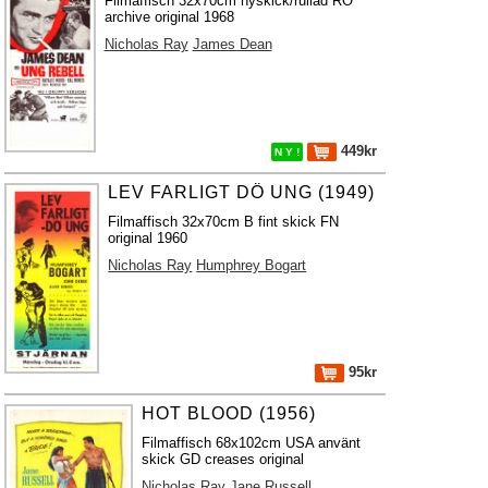
Filmaffisch 32x70cm nyskick/rullad RO
archive original 1968
Nicholas Ray
James Dean
449kr
N Y !
LEV FARLIGT DÖ UNG (1949)
Filmaffisch 32x70cm B fint skick FN
original 1960
Nicholas Ray
Humphrey Bogart
95kr
HOT BLOOD (1956)
Filmaffisch 68x102cm USA använt
skick GD creases original
Nicholas Ray
Jane Russell