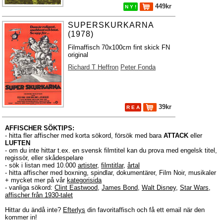
449kr
N Y !
SUPERSKURKARNA
(1978)
Filmaffisch 70x100cm fint skick FN
original
Richard T Heffron
Peter Fonda
39kr
R E A
AFFISCHER SÖKTIPS:
- hitta fler affischer med korta sökord, försök med bara
ATTACK
eller
LUFTEN
- om du inte hittar t.ex. en svensk filmtitel kan du prova med engelsk titel,
regissör, eller skådespelare
- sök i listan med 10.000
artister
,
filmtitlar
,
årtal
- hitta affischer med boxning, spindlar, dokumentärer, Film Noir, musikaler
+ mycket mer på vår
kategorisida
- vanliga sökord:
Clint Eastwood
,
James Bond
,
Walt Disney
,
Star Wars
,
affischer från 1930-talet
Hittar du ändå inte?
Efterlys
din favoritaffisch och få ett email när den
kommer in!