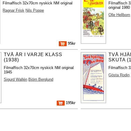
Filmaffisch 32x70cm nyskick NM original
Filmaffisch 
original 1980
Ragnar Frisk
Nils Poppe
Olle Hellbom
95kr
TVÅ ÅR I VARJE KLASS
TVÅ HJÄ
(1938)
SKUTA (1
Filmaffisch 32x70cm nyskick NM original
Filmaffisch 
1945
Gösta Rodin
Sigurd Wallén
Björn Berglund
195kr