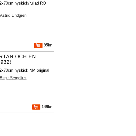
32x70cm nyskick/rullad RO
Astrid Lindgren
95kr
RTAN OCH EN
932)
32x70cm nyskick NM original
Birgit Sergelius
149kr