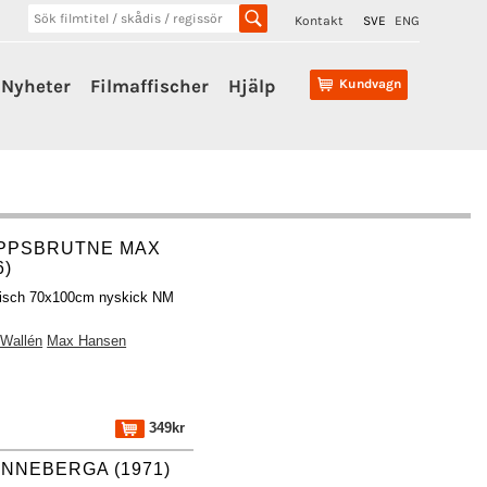
Kontakt
SVE
ENG
Nyheter
Filmaffischer
Hjälp
Kundvagn
PPSBRUTNE MAX
6)
fisch 70x100cm nyskick NM
l
 Wallén
Max Hansen
349kr
LÖNNEBERGA (1971)