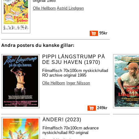
original 1985
Olle Hellbom
Astrid Lindgren
95kr
Andra posters du kanske gillar:
PIPPI LÅNGSTRUMP PÅ
DE SJU HAVEN (1970)
Filmaffisch 70x100cm nyskick/rullad
RO archive original 1995
Olle Hellbom
Inger Nilsson
249kr
ÄNDER! (2023)
Filmaffisch 70x100cm advance
nyskick/rullad RO original