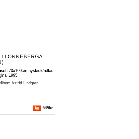
L I LÖNNEBERGA
1)
fisch 70x100cm nyskick/rullad
ginal 1995
ellbom
Astrid Lindgren
545kr