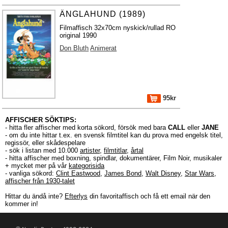
ÄNGLAHUND (1989)
Filmaffisch 32x70cm nyskick/rullad RO
original 1990
Don Bluth
Animerat
95kr
AFFISCHER SÖKTIPS:
- hitta fler affischer med korta sökord, försök med bara
CALL
eller
JANE
- om du inte hittar t.ex. en svensk filmtitel kan du prova med engelsk titel,
regissör, eller skådespelare
- sök i listan med 10.000
artister
,
filmtitlar
,
årtal
- hitta affischer med boxning, spindlar, dokumentärer, Film Noir, musikaler
+ mycket mer på vår
kategorisida
- vanliga sökord:
Clint Eastwood
,
James Bond
,
Walt Disney
,
Star Wars
,
affischer från 1930-talet
Hittar du ändå inte?
Efterlys
din favoritaffisch och få ett email när den
kommer in!