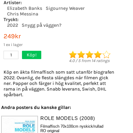
Artister:
Elizabeth Banks
Sigourney Weaver
Chris Messina
Tryckt:
2022
Snygg på väggen?
249kr
1 ex i lager
Köp!
1
4.0
/
5
from
14
ratings
Köp en äkta filmaffisch som satt utanför biografen
2022. Ovanlig, de flesta slängdes när filmen gick
ner. Papper och färger i hög kvalitet, perfekt att
rama in på väggen. Snabb leverans, Swish, DHL
spårbart.
Andra posters du kanske gillar:
ROLE MODELS (2008)
Filmaffisch 70x100cm nyskick/rullad
RO original