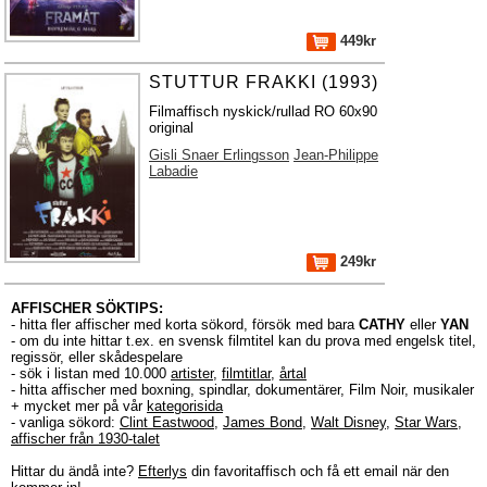
449kr
STUTTUR FRAKKI (1993)
Filmaffisch nyskick/rullad RO 60x90
original
Gisli Snaer Erlingsson
Jean-Philippe
Labadie
249kr
AFFISCHER SÖKTIPS:
- hitta fler affischer med korta sökord, försök med bara
CATHY
eller
YAN
- om du inte hittar t.ex. en svensk filmtitel kan du prova med engelsk titel,
regissör, eller skådespelare
- sök i listan med 10.000
artister
,
filmtitlar
,
årtal
- hitta affischer med boxning, spindlar, dokumentärer, Film Noir, musikaler
+ mycket mer på vår
kategorisida
- vanliga sökord:
Clint Eastwood
,
James Bond
,
Walt Disney
,
Star Wars
,
affischer från 1930-talet
Hittar du ändå inte?
Efterlys
din favoritaffisch och få ett email när den