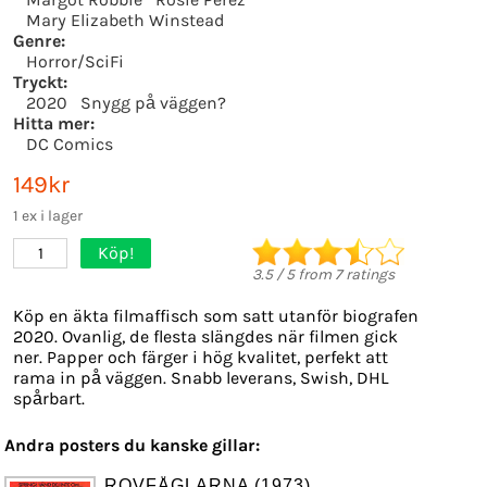
Mary Elizabeth Winstead
Genre:
Horror/SciFi
Tryckt:
2020
Snygg på väggen?
Hitta mer:
DC Comics
149kr
1 ex i lager
Köp!
1
3.5
/
5
from
7
ratings
Köp en äkta filmaffisch som satt utanför biografen
2020. Ovanlig, de flesta slängdes när filmen gick
ner. Papper och färger i hög kvalitet, perfekt att
rama in på väggen. Snabb leverans, Swish, DHL
spårbart.
Andra posters du kanske gillar:
ROVFÅGLARNA (1973)