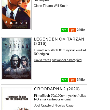
Glenn Ficarra
Will Smith
249kr
N Y !
LEGENDEN OM TARZAN
(2016)
Filmaffisch 70x100cm nyskick/rullad
RO original
David Yates
Alexander Skarsgård
349kr
N Y !
CROODARNA 2 (2020)
Filmaffisch 70x100cm nyskick/rullad
RO små kantrevor original
Joel Crawford
Nicolas Cage